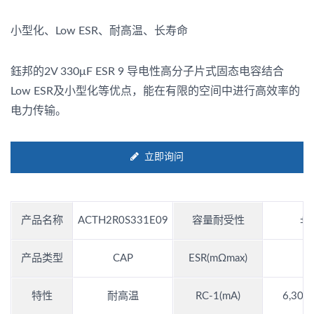
小型化、Low ESR、耐高温、长寿命
鈺邦的2V 330μF ESR 9 导电性高分子片式固态电容结合
Low ESR及小型化等优点，能在有限的空间中进行高效率的
电力传输。
立即询问
产品名称
ACTH2R0S331E09
容量耐受性
±2
产品类型
CAP
ESR(mΩmax)
特性
耐高温
RC-1(mA)
6,300