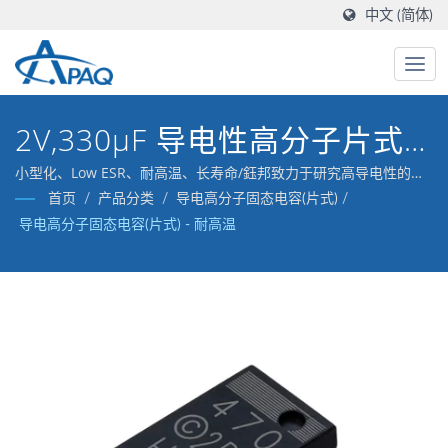
中文 (简体)
2V,330μF 导电性高分子片式
固态电容-ACTH
小型化、Low ESR、耐高温、长寿命/鈺邦致力于研究高导电性的高
分子材料电容器，并累积了丰富的生产经验。
首页
/
产品分类
/
导电高分子固态电容(片式)
/
导电高分子固态电容(片式) - 耐高温