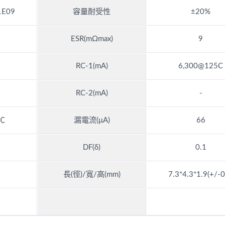
1E09
容量耐受性
±20%
ESR(mΩmax)
9
RC-1(mA)
6,300@125C
RC-2(mA)
-
5℃
漏電流(μA)
66
DF(δ)
0.1
長(徑)/寬/高(mm)
7.3*4.3*1.9(+/-0