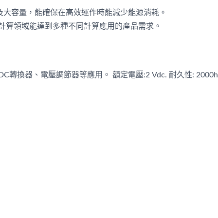
及大容量，能確保在高效運作時能減少能源消耗。
腦計算領域能達到多種不同計算應用的產品需求。
DC轉換器、電壓調節器等應用。 額定電壓:2 Vdc. 耐久性: 2000hrs
P導電高分子晶片型固態電
AP-CON導電高分子貼
容
液混合型電容