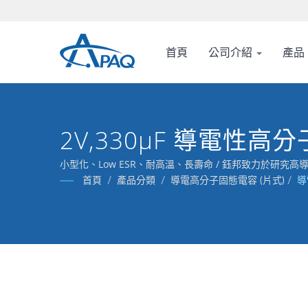
首頁
公司介紹
產品
2V,330μF 導電性高
小型化、Low ESR、耐高溫、長壽命 / 鈺邦致力於研
首頁
/
產品分類
/
導電高分子固態電容 (片式)
/
導