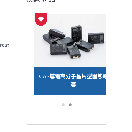
 at
片型固
CAP導電高分子晶片型固態電
AP
容