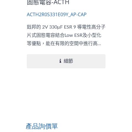
固態電容-ACTH
ACTH2R0S331E09Y_AP-CAP
鈺邦的 2V 330μF ESR 9 導電性高分子
片式固態電容結合Low ESR及小型化
等優點，能在有限的空間中進行高效
率的電力傳輸。
細節