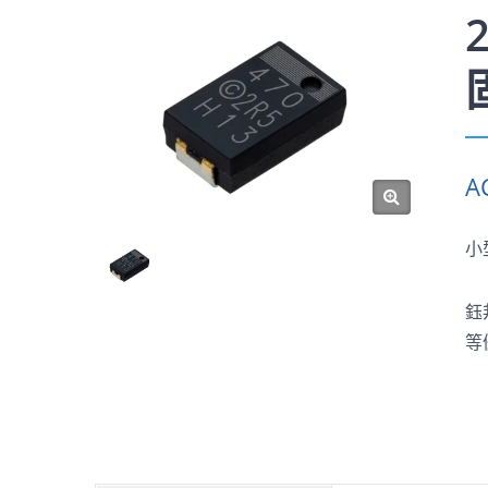
A
小
鈺
等