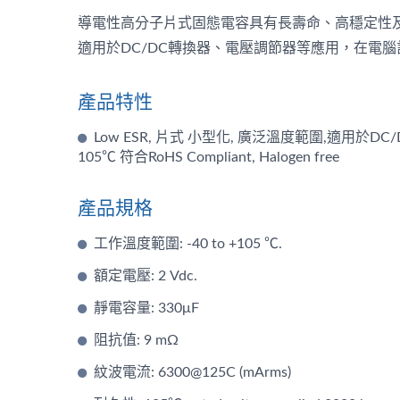
導電性高分子片式固態電容具有長壽命、高穩定性
適用於DC/DC轉換器、電壓調節器等應用，在電
產品特性
Low ESR, 片式 小型化, 廣泛溫度範圍,適用於DC/
105℃ 符合RoHS Compliant, Halogen free
產品規格
AP-CON導電高分子貼片型固
CA
工作溫度範圍: -40 to +105 ℃.
液混合型電容
額定電壓: 2 Vdc.
靜電容量: 330μF
阻抗值: 9 mΩ
紋波電流: 6300@125C (mArms)