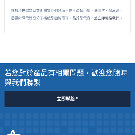
鈺邦科技邀請您立即瀏覽我們各項主要生產超小型、低阻抗、耐高溫、
長壽命導電性高分子捲繞型固態電容、晶片型電容，並
立即聯絡我們
。
若您對於產品有相關問題，歡迎您隨時
與我們聯繫
立即聯絡 !!