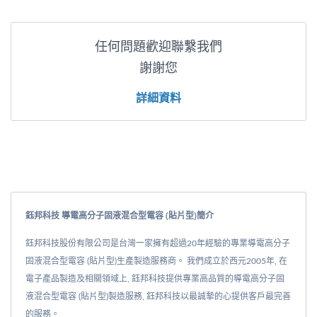
任何問題歡迎聯繫我們
謝謝您
詳細資料
鈺邦科技 導電高分子固液混合型電容 (貼片型)簡介
鈺邦科技股份有限公司是台灣一家擁有超過20年經驗的專業導電高分子
固液混合型電容 (貼片型)生產製造服務商。 我們成立於西元2005年, 在
電子產品製造及相關領域上, 鈺邦科技提供專業高品質的導電高分子固
液混合型電容 (貼片型)製造服務, 鈺邦科技以最誠摯的心提供客戶最完善
的服務。