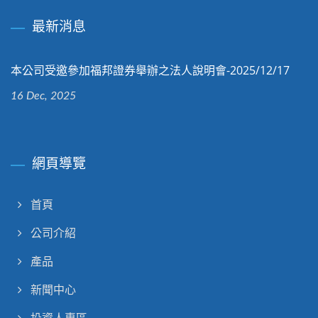
最新消息
本公司受邀參加福邦證券舉辦之法人說明會-2025/12/17
16 Dec, 2025
網頁導覽
首頁
公司介紹
產品
新聞中心