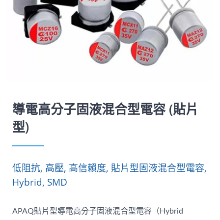
導電高分子固液混合型電容 (貼片
型)
低阻抗, 高壓, 高信賴度, 貼片型固液混合型電容,
Hybrid, SMD
APAQ貼片型導電高分子固液混合型電容（Hybrid