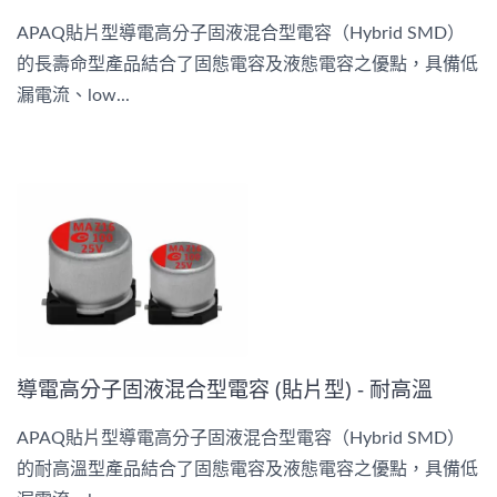
APAQ貼片型導電高分子固液混合型電容（Hybrid SMD）
的長壽命型產品結合了固態電容及液態電容之優點，具備低
漏電流、low...
導電高分子固液混合型電容 (貼片型) - 耐高溫
APAQ貼片型導電高分子固液混合型電容（Hybrid SMD）
的耐高溫型產品結合了固態電容及液態電容之優點，具備低