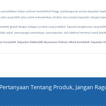
enyelidikan bahan polimer konduktiviti tinggi, pembangunan proses kapasitor keadaa
jalan yang lebih jelas untuk memadankan struktur dan prestasi kapasitor dengan kep
beli global dengan kategori produk yang praktikal, kapasiti pengeluaran yang bole
aki radial, pemasangan permukaan, penumpukan, dan elektrod terminal untuk keyak
mer Konduktif
,
Kapasitor Elektrolitik Aluminium Polimer Hibrid Konduktif
,
Kapasitor El
Pertanyaan Tentang Produk, Jangan Rag