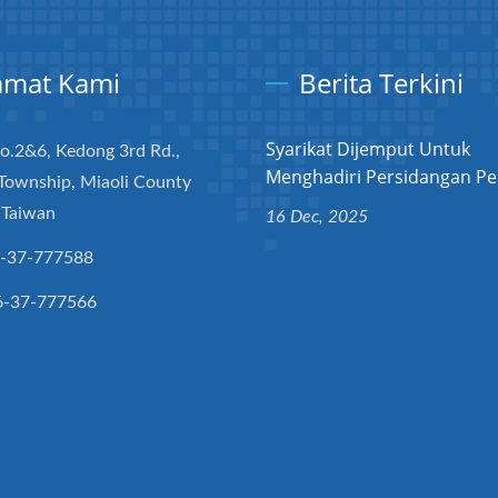
amat Kami
Berita Terkini
Syarikat Dijemput Untuk
No.2&6, Kedong 3rd Rd.,
Menghadiri Persidangan Pel
Township, Miaoli County
 Taiwan
16 Dec, 2025
-37-777588
6-37-777566