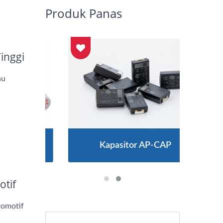
Produk Panas
inggi
hu
Kapasitor AP-CAP
otif
tomotif