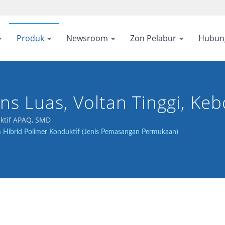
Produk
Newsroom
Zon Pelabur
Hubun
ns Luas, Voltan Tinggi, Ke
mer Konduktif, Hibrid
uktif APAQ, SMD
um Hibrid Polimer Konduktif (Jenis Pemasangan Permukaan)