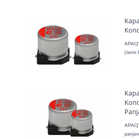
Kapa
Kond
APAQ's
(Jenis
Kapa
Kond
Panj
APAQ's
panjan