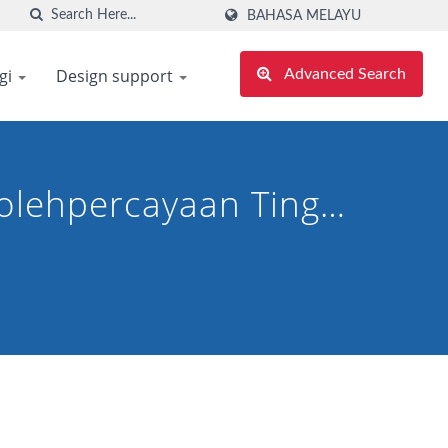
BAHASA MELAYU
gi
Design support
Advanced Search
bolehpercayaan Tinggi