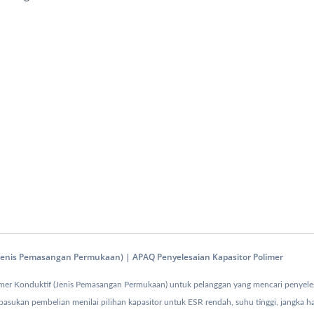
f (Jenis Pemasangan Permukaan) | APAQ Penyelesaian Kapasitor Polimer
mer Konduktif (Jenis Pemasangan Permukaan) untuk pelanggan yang mencari penyelesa
pasukan pembelian menilai pilihan kapasitor untuk ESR rendah, suhu tinggi, jangka ha