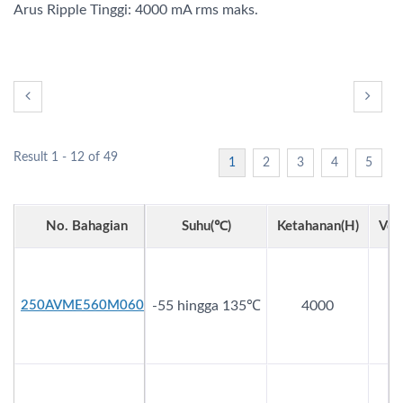
Arus Ripple Tinggi: 4000 mA rms maks.
Result 1 - 12 of 49
1
2
3
4
5
No. Bahagian
Suhu(℃)
Ketahanan(h)
Vdc
250AVME560M0606
-55 hingga 135℃
4000
2