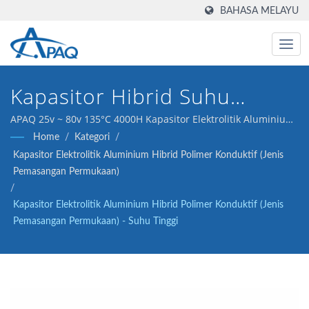
BAHASA MELAYU
Kapasitor Hibrid Suhu
Tinggi, 25 ~ 80v 135°C
APAQ 25v ~ 80v 135°C 4000H Kapasitor Elektrolitik Aluminium
Hibrid Polimer Konduktif - Suhu Tinggi
Home
/
Kategori
/
4000H
Kapasitor Elektrolitik Aluminium Hibrid Polimer Konduktif (Jenis
Pemasangan Permukaan)
/
Kapasitor Elektrolitik Aluminium Hibrid Polimer Konduktif (Jenis
Pemasangan Permukaan) - Suhu Tinggi