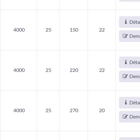
ndensateurs AP-CAP
Condensateurs Hybri
Déta
4000
25
150
22
Dem
Déta
4000
25
220
22
Dem
Déta
4000
25
270
20
Dem