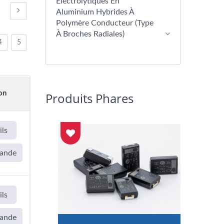
Électrolytiques En
Aluminium Hybrides À
Polymère Conducteur (type
À Broches Radiales)
4
5
on
Produits Phares
ils
ande
ils
ande