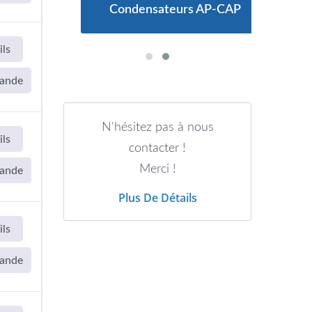
des
Condensateurs AP-CAP
Co
ils
ande
N'hésitez pas à nous
ils
contacter !
Merci !
ande
Plus De Détails
ils
ande