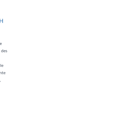
0H
e
 des
le
ente
,