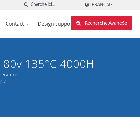
FRANÇAIS
Contact
Design support
Recherche Avancée
~ 80v 135°C 4000H
pérature
e)
/