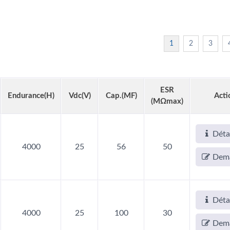
1
2
3
ESR
Endurance(h)
Vdc(V)
Cap.(µF)
Acti
(mΩmax)
Déta
4000
25
56
50
Dem
Déta
4000
25
100
30
Dem