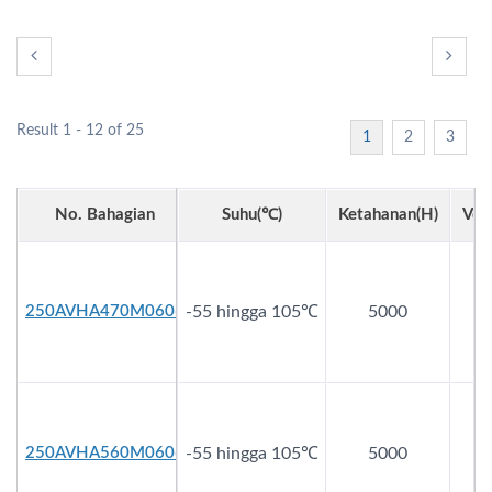
Result 1 - 12 of 25
1
2
3
No. Bahagian
Suhu(℃)
Ketahanan(h)
Vdc
250AVHA470M0606
-55 hingga 105℃
5000
2
250AVHA560M0606
-55 hingga 105℃
5000
2