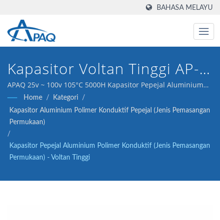
BAHASA MELAYU
Kapasitor Voltan Tinggi AP-
CON (SMD), 25 ~ 100v 105°C
APAQ 25v ~ 100v 105°C 5000H Kapasitor Pepejal Aluminium
Polimer Konduktif (SMD) - Voltan Tinggi
Home
/
Kategori
/
5000H
Kapasitor Aluminium Polimer Konduktif Pepejal (Jenis Pemasangan
Permukaan)
/
Kapasitor Pepejal Aluminium Polimer Konduktif (Jenis Pemasangan
Permukaan) - Voltan Tinggi