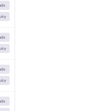
ils
uiry
ils
uiry
ils
uiry
ils