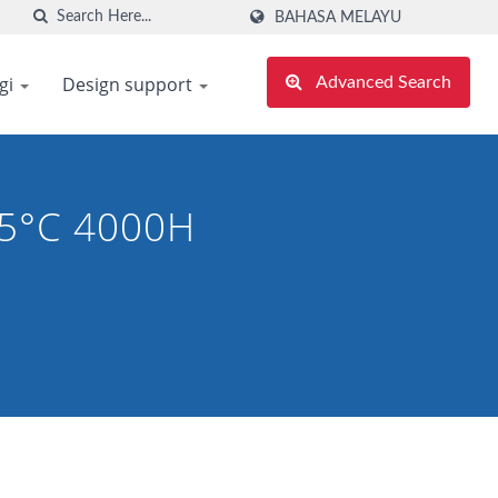
BAHASA MELAYU
gi
Design support
Advanced Search
135°C 4000H