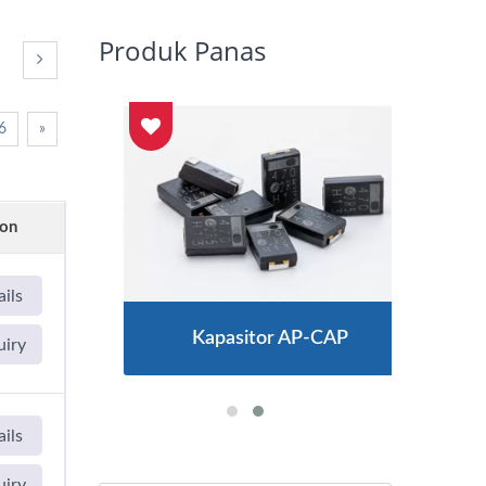
Produk Panas
6
»
ion
ils
Kapasitor AP-CAP
uiry
ils
uiry