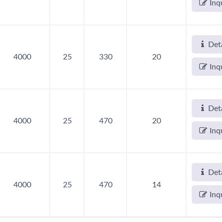
Inq
Deta
4000
25
330
20
Inq
Deta
4000
25
470
20
Inq
Deta
4000
25
470
14
Inq