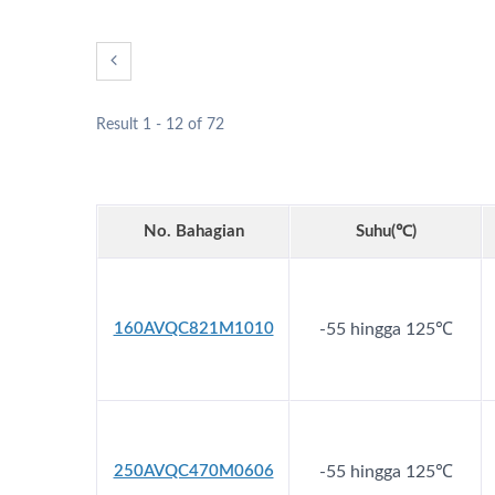
Result 1 - 12 of 72
No. Bahagian
Suhu(℃)
160AVQC821M1010
-55 hingga 125℃
Kapasitor Hibrid
250AVQC470M0606
-55 hingga 125℃