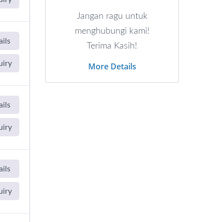
Jangan ragu untuk
menghubungi kami!
ils
Terima Kasih!
uiry
More Details
ils
uiry
ils
uiry