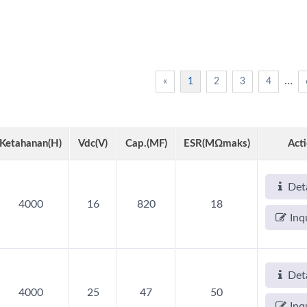
…
«
1
2
3
4
Ketahanan(h)
Vdc(V)
Cap.(µF)
ESR(mΩmaks)
Act
Deta
4000
16
820
18
Kapasitor AP-CAP
Kapasitor Hibrid
Inq
Deta
4000
25
47
50
Inq