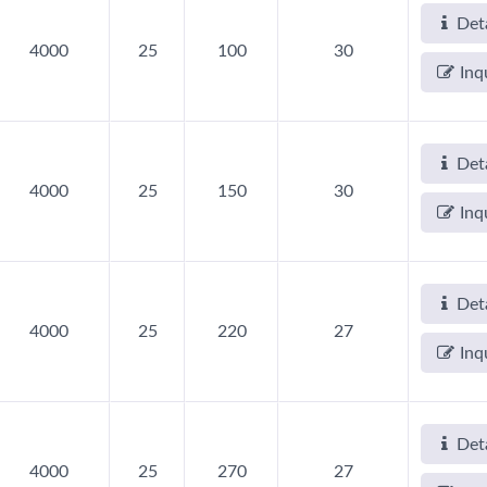
Deta
4000
25
100
30
Inq
Deta
4000
25
150
30
Inq
Deta
4000
25
220
27
Inq
Deta
4000
25
270
27