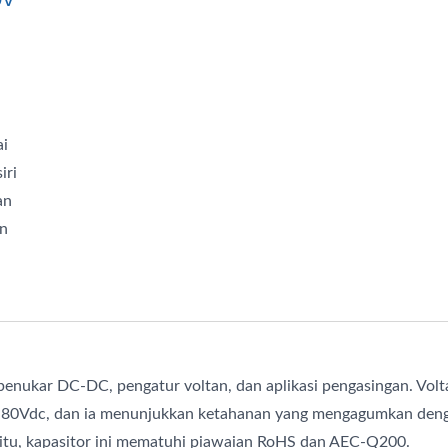
ai
iri
an
an
 penukar DC-DC, pengatur voltan, dan aplikasi pengasingan. Vol
ngga 80Vdc, dan ia menunjukkan ketahanan yang mengagumkan den
 itu, kapasitor ini mematuhi piawaian RoHS dan AEC-Q200.