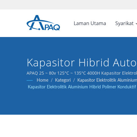
Laman Utama
Syarikat
Kapasitor Hibrid Aut
APAQ 25 ~ 80v 125°C ~ 135°C 4000H Kapasitor Elektrol
Home
/
Kategori
/
Kapasitor Elektrolitik Alumini
Kapasitor Elektrolitik Aluminium Hibrid Polimer Kondukt