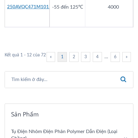
250AVQC471M1012
-55 đến 125℃
4000
Kết quả 1 - 12 của 72
…
«
1
2
3
4
6
»
Sản Phẩm
Tụ Điện Nhôm Điện Phân Polymer Dẫn Điện (loại