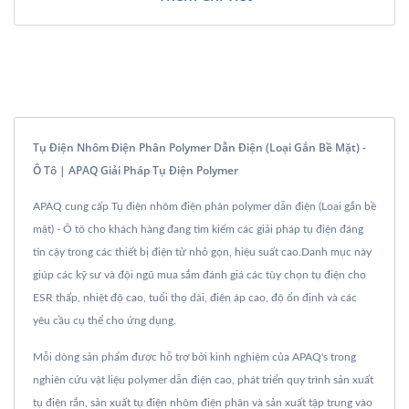
Tụ Điện Nhôm Điện Phân Polymer Dẫn Điện (Loại Gắn Bề Mặt) -
Ô Tô | APAQ Giải Pháp Tụ Điện Polymer
APAQ cung cấp Tụ điện nhôm điện phân polymer dẫn điện (Loại gắn bề
mặt) - Ô tô cho khách hàng đang tìm kiếm các giải pháp tụ điện đáng
tin cậy trong các thiết bị điện tử nhỏ gọn, hiệu suất cao.Danh mục này
giúp các kỹ sư và đội ngũ mua sắm đánh giá các tùy chọn tụ điện cho
ESR thấp, nhiệt độ cao, tuổi thọ dài, điện áp cao, độ ổn định và các
yêu cầu cụ thể cho ứng dụng.
Mỗi dòng sản phẩm được hỗ trợ bởi kinh nghiệm của APAQ's trong
nghiên cứu vật liệu polymer dẫn điện cao, phát triển quy trình sản xuất
tụ điện rắn, sản xuất tụ điện nhôm điện phân và sản xuất tập trung vào