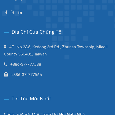
Địa Chỉ Của Chúng Tôi
4F., No.2&6, Kedong 3rd Rd., Zhunan Township, Miaoli
County 350401, Taiwan
+886-37-777588
+886-37-777566
Tin Tức Mới Nhất
Công Ty Được Mời Tham Dự Hội Nghị Nhà...