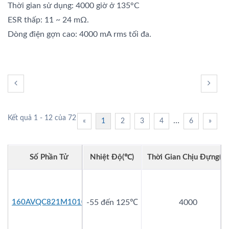
Thời gian sử dụng: 4000 giờ ở 135°C
ESR thấp: 11 ~ 24 mΩ.
Dòng điện gợn cao: 4000 mA rms tối đa.
Kết quả 1 - 12 của 72
…
«
1
2
3
4
6
»
Số Phần Tử
Nhiệt Độ(℃)
Thời Gian Chịu Đựng(h
160AVQC821M1010
-55 đến 125℃
4000