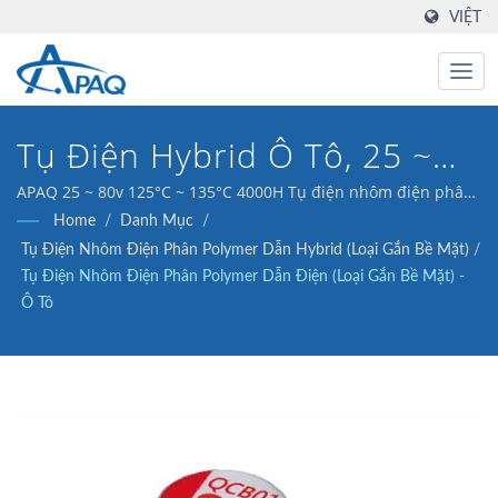
VIỆT
Tụ Điện Hybrid Ô Tô, 25 ~
80v 125°C ~ 135°C 4000H
APAQ 25 ~ 80v 125°C ~ 135°C 4000H Tụ điện nhôm điện phân
polymer dẫn điện - Ô tô
Home
/
Danh Mục
/
Tụ Điện Nhôm Điện Phân Polymer Dẫn Hybrid (Loại Gắn Bề Mặt)
/
Tụ Điện Nhôm Điện Phân Polymer Dẫn Điện (Loại Gắn Bề Mặt) -
Ô Tô