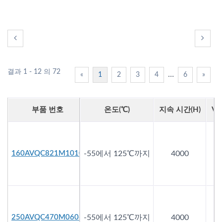
결과 1 - 12 의 72
…
«
1
2
3
4
6
»
부품 번호
온도(℃)
지속 시간(h)
Vd
160AVQC821M1010
-55에서 125℃까지
4000
250AVQC470M0606
-55에서 125℃까지
4000