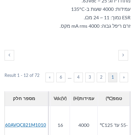
מתח דירוג: 25 ~ 63Vdc.
עמידות: 4000 שעות ב-135°C
ESR נמוך: 11 ~ 24 מΩ.
זרם ריפל גבוה: 4000 mA rms מקס.
Result 1 - 12 of 72
…
»
6
4
3
2
1
«
טמפ(℃)
עמידות(h)
Vdc(V)
קיבול(µF)
מספר חלק
R(mΩmax)
-55 עד 125℃
4000
16
820
18
160AVQC821M1010