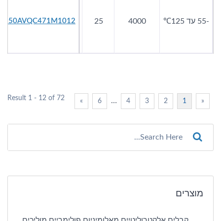
-55 עד 125℃
4000
25
470
14
250AVQC471M1012
Result 1 - 12 of 72
…
»
6
4
3
2
1
«
מוצרים
קבלים אלקטרוליטיים מאלומיניום פולימריים מוליכים