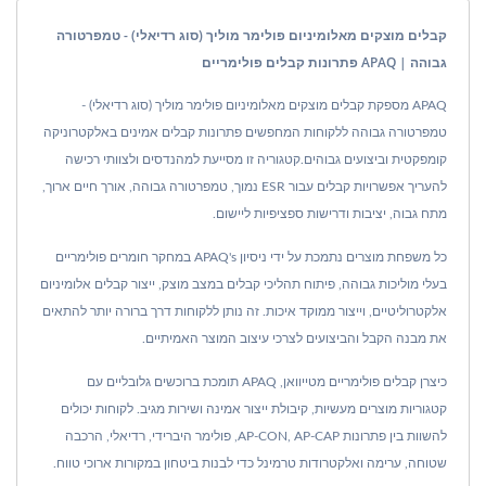
קבלים מוצקים מאלומיניום פולימר מוליך (סוג רדיאלי) - טמפרטורה
גבוהה | APAQ פתרונות קבלים פולימריים
APAQ מספקת קבלים מוצקים מאלומיניום פולימר מוליך (סוג רדיאלי) -
טמפרטורה גבוהה ללקוחות המחפשים פתרונות קבלים אמינים באלקטרוניקה
קומפקטית וביצועים גבוהים.קטגוריה זו מסייעת למהנדסים ולצוותי רכישה
להעריך אפשרויות קבלים עבור ESR נמוך, טמפרטורה גבוהה, אורך חיים ארוך,
מתח גבוה, יציבות ודרישות ספציפיות ליישום.
כל משפחת מוצרים נתמכת על ידי ניסיון APAQ's במחקר חומרים פולימריים
בעלי מוליכות גבוהה, פיתוח תהליכי קבלים במצב מוצק, ייצור קבלים אלומיניום
אלקטרוליטיים, וייצור ממוקד איכות. זה נותן ללקוחות דרך ברורה יותר להתאים
את מבנה הקבל והביצועים לצרכי עיצוב המוצר האמיתיים.
כיצרן קבלים פולימריים מטייוואן, APAQ תומכת ברוכשים גלובליים עם
קטגוריות מוצרים מעשיות, קיבולת ייצור אמינה ושירות מגיב. לקוחות יכולים
להשוות בין פתרונות AP-CON, AP-CAP, פולימר היברידי, רדיאלי, הרכבה
שטוחה, ערימה ואלקטרודות טרמינל כדי לבנות ביטחון במקורות ארוכי טווח.