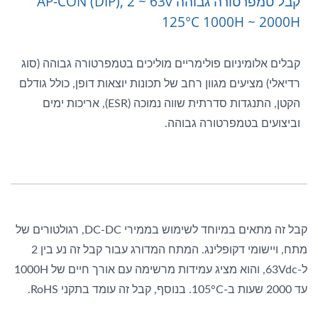
קבל טמפרטורה גבוהה AP-CON (DIP), 2 ~ 63v
125°C 1000H ~ 2000H
קבלים אלומיניום פולימריים מוליכים בטמפרטורה גבוהה (סוג
רדיאלי) מציעים מגוון רחב של תכונות יוצאות דופן, כולל גודלם
הקטן, התנגדות סדרתית שווה נמוכה (ESR), אריכות ימים
וביצועים בטמפרטורה גבוהה.
קבל זה מתאים במיוחד לשימוש בממירי DC-DC, רגולטורים של
מתח, ויישומי דקופלינג. המתח המדורג עבור קבל זה נע בין 2
ל-63Vdc, והוא מציג עמידות מרשימה עם אורך חיים של 1000H
עד 2000 שעות ב-105°C. בנוסף, קבל זה עומד בתקני RoHS.