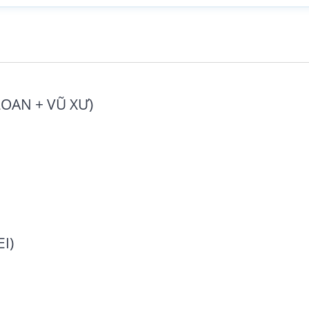
LOAN + VŨ XƯ)
I)