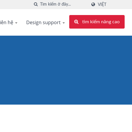
VIỆT
iên hệ
Design support
tìm kiếm nâng cao