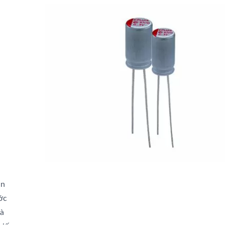
ân
ớc
và