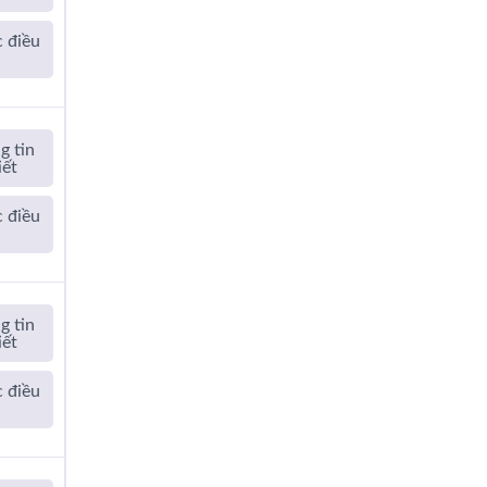
 điều
a
g tin
iết
 điều
a
g tin
iết
 điều
a