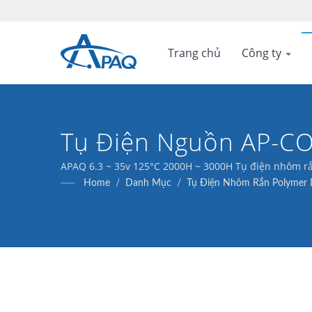
Trang chủ
Công ty
Tụ Điện Nguồn AP-CON
3000H
APAQ 6.3 ~ 35v 125°C 2000H ~ 3000H Tụ điện nhôm rắ
Home
/
Danh Mục
/
Tụ Điện Nhôm Rắn Polymer D