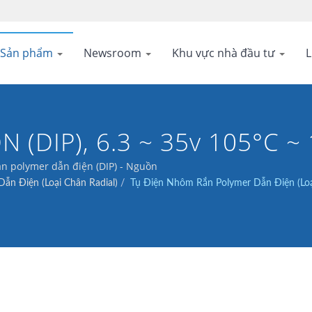
Sản phẩm
Newsroom
Khu vực nhà đầu tư
L
 (DIP), 6.3 ~ 35v 105°C ~
n polymer dẫn điện (DIP) - Nguồn
ẫn Điện (Loại Chân Radial)
/
Tụ Điện Nhôm Rắn Polymer Dẫn Điện (Lo