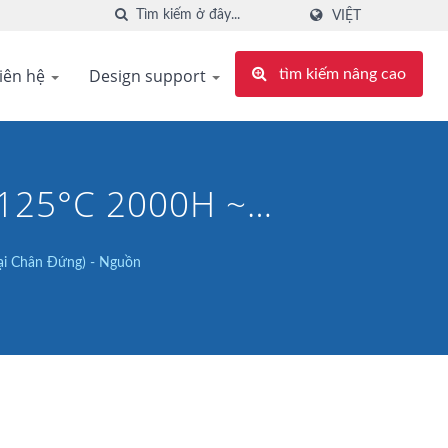
VIỆT
iên hệ
Design support
tìm kiếm nâng cao
 125°C 2000H ~
ại Chân Đứng) - Nguồn