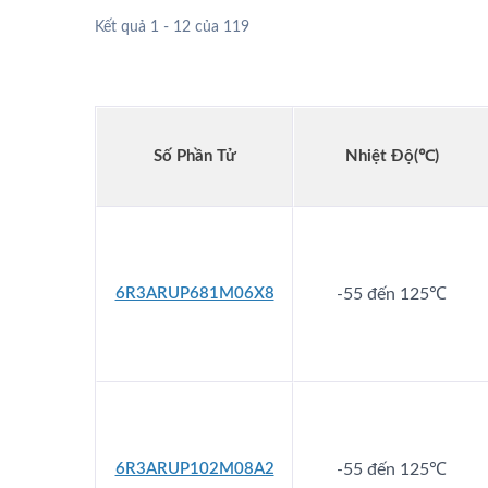
Kết quả 1 - 12 của 119
Tụ Điện Lai
Số Phần Tử
Nhiệt Độ(℃)
6R3ARUP681M06X8
-55 đến 125℃
6R3ARUP102M08A2
-55 đến 125℃