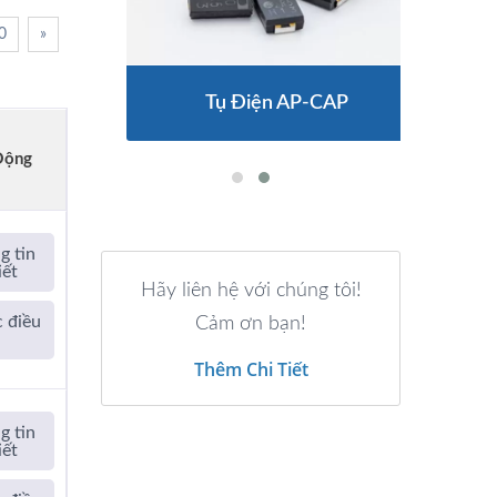
0
»
Tụ Điện AP-CAP
Động
g tin
iết
Hãy liên hệ với chúng tôi!
 điều
Cảm ơn bạn!
a
Thêm Chi Tiết
g tin
iết