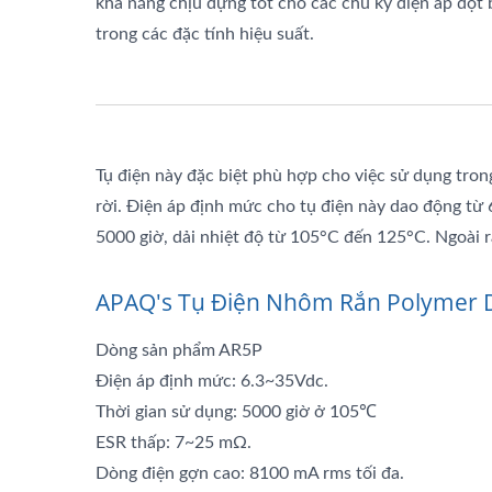
khả năng chịu đựng tốt cho các chu kỳ điện áp đột 
trong các đặc tính hiệu suất.
Tụ điện này đặc biệt phù hợp cho việc sử dụng tro
rời. Điện áp định mức cho tụ điện này dao động từ 
5000 giờ, dải nhiệt độ từ 105°C đến 125°C. Ngoài r
APAQ's Tụ Điện Nhôm Rắn Polymer D
Dòng sản phẩm AR5P
Điện áp định mức: 6.3~35Vdc.
Thời gian sử dụng: 5000 giờ ở 105℃
ESR thấp: 7~25 mΩ.
Dòng điện gợn cao: 8100 mA rms tối đa.