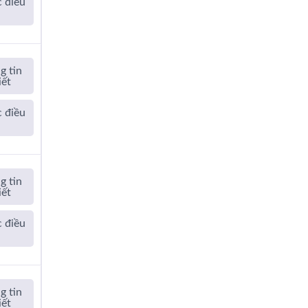
 điều
a
g tin
iết
 điều
a
g tin
iết
 điều
a
g tin
iết