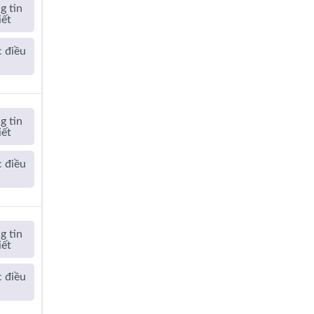
g tin
iết
 điều
a
g tin
iết
 điều
a
g tin
iết
 điều
a