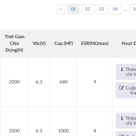
…
«
01
02
03
04
1
Tụ Điện AP-CAP
Tụ Điện Lai
Thời Gian
Chịu
Vdc(V)
Cap.(µF)
ESR(mΩmax)
Hoạt 
Đựng(h)
Thôn
chi t
2000
6.3
680
9
Cuộc
tr
Thôn
chi t
2000
6.3
1000
8