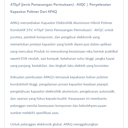
470μF (Jenis Pemasangan Permukaan) - AVQC | Penyelesaian
Kapasitor Polimer Dari APAQ
APAQ menyediakan Kapasitor Elektrolitik Aluminium Hibrid Polimer
Konduktif 25V, 470μF (Jenis Pemasangan Permukaan) - AVQC untuk
jurutera, pembeli komponen, dan pengeluar elektronik yang
memerlukan prestasi kapasitor yang boleh dipercayai dalam aplikasi
yang mencabar.Produk ini menyokong keutamaan reka bentuk praktikal
seperti ESR rendah, saiz kompak, ketahanan suhu tinggi, jangka hayat
yang panjang, kestabilan, dan tingkah laku elektrik yang konsisten.
Kekuatan pembuatan APAQ's termasuk kepakaran bahan polimer
konduktiviti tinggi, pengalaman proses kapasitor keadaan pepejal,
pengetahuan kapasitor elektrolitik aluminium, pengeluaran automatik,
dan operasi yang fokus kepada kualiti. Keupayaan ini membantu
pelanggan menilai kesesuaian komponen dan kebolehpercayaan
sumber melebihi spesifikasi asas.
Untuk pelanggan elektronik global, APAQ menggabungkan