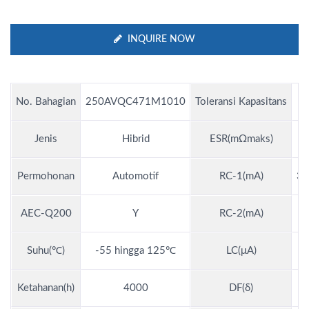
INQUIRE NOW
No. Bahagian
250AVQC471M1010
Toleransi Kapasitans
Jenis
Hibrid
ESR(mΩmaks)
Permohonan
Automotif
RC-1(mA)
3,
AEC-Q200
Y
RC-2(mA)
Suhu(℃)
-55 hingga 125℃
LC(μA)
Ketahanan(h)
4000
DF(δ)