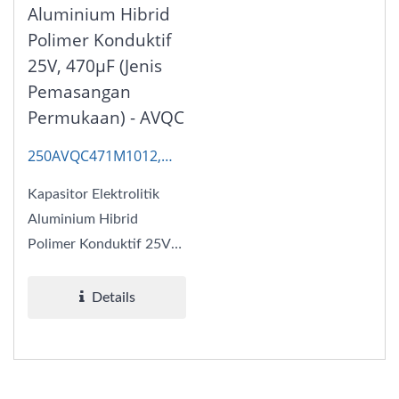
Aluminium Hibrid
Polimer Konduktif
25V, 470μF (Jenis
Pemasangan
Permukaan) - AVQC
250AVQC471M1012,
AP-CON Hibrid, AP-CON
Kapasitor Elektrolitik
Automotif
Aluminium Hibrid
Polimer Konduktif 25V
470μF ESR14 kami
menggabungkan...
Details