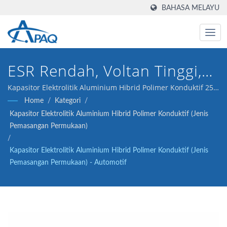
BAHASA MELAYU
ESR Rendah, Voltan Tinggi,
Kebolehpercayaan Tinggi,
Kapasitor Elektrolitik Aluminium Hibrid Polimer Konduktif 25V
470μF ESR 20 kami direka untuk memenuhi aplikasi
Home
/
Kategori
/
AEC-Q200
automotif.
Kapasitor Elektrolitik Aluminium Hibrid Polimer Konduktif (Jenis
Pemasangan Permukaan)
/
Kapasitor Elektrolitik Aluminium Hibrid Polimer Konduktif (Jenis
Pemasangan Permukaan) - Automotif