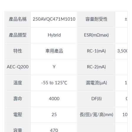
產品名稱
250AVQC471M1010
容量耐受性
±2
產品類型
Hybrid
ESR(mΩmax)
2
特性
車用產品
RC-1(mA)
3,500
AEC-Q200
Y
RC-2(mA)
-
溫度
-55 to 125℃
漏電流(μA)
117
壽命
4000
DF(δ)
0.
電壓
25
長(徑)/寬/高(mm)
10*1
容量
470