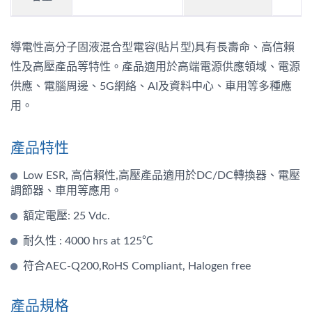
導電性高分子固液混合型電容(貼片型)具有長壽命、高信賴
性及高壓產品等特性。產品適用於高端電源供應領域、電源
供應、電腦周邊、5G網絡、AI及資料中心、車用等多種應
用。
產品特性
Low ESR, 高信賴性,高壓產品適用於DC/DC轉換器、電壓
調節器、車用等應用。
額定電壓: 25 Vdc.
耐久性 : 4000 hrs at 125℃
符合AEC-Q200,RoHS Compliant, Halogen free
產品規格