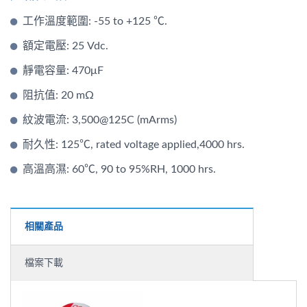
工作溫度範圍: -55 to +125 ℃.
額定電壓: 25 Vdc.
靜電容量: 470μF
阻抗值: 20 mΩ
紋波電流: 3,500@125C (mArms)
耐久性: 125℃, rated voltage applied,4000 hrs.
高溫高濕: 60℃, 90 to 95%RH, 1000 hrs.
相關產品
檔案下載