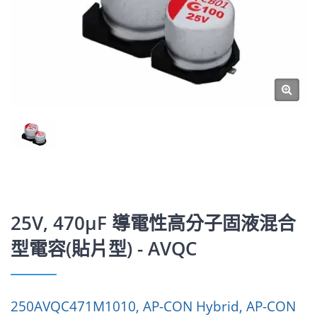
25V, 470μF 導電性高分子固液混合
型電容(貼片型) - AVQC
250AVQC471M1010, AP-CON Hybrid, AP-CON