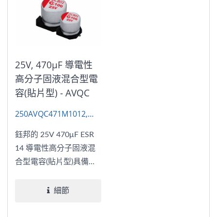
25V, 470μF 導電性
高分子固液混合型電
容(貼片型) - AVQC
250AVQC471M1012,
AP-CON Hybrid, AP-
鈺邦的 25V 470μF ESR
CON Automotive
14 導電性高分子固液混
合型電容(貼片型)具備低
阻抗、高可靠度等特性，
專注研發高性能電子元
細節
件，具優秀的技術實力。
可適用於多種不同應用，