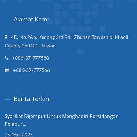
Alamat Kami
4F., No.2&6, Kedong 3rd Rd., Zhunan Township, Miaoli
County 350401, Taiwan
+886-37-777588
+886-37-777566
Berita Terkini
Syarikat Dijemput Untuk Menghadiri Persidangan
Pelabur...
16 Dec, 2025