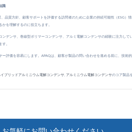
知識
景、品質方針、顧客サポートを評価する訪問者のために企業の持続可能性（ESG）情
るかを理解するのに役立ちます。
固体コンデンサ、巻線型ポリマーコンデンサ、アルミ電解コンデンサの経験に注力し
ます。
ヤー評価を容易にします。APAQは、顧客が製品の問い合わせを進める前に、技術
ハイブリッドアルミニウム電解コンデンサ
,
アルミニウム電解コンデンサ
のコア製品
、お気軽にお問い合わせください。