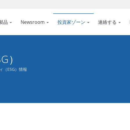
製品
Newsroom
投資家ゾーン
連絡する
SG）
ィ（ESG）情報