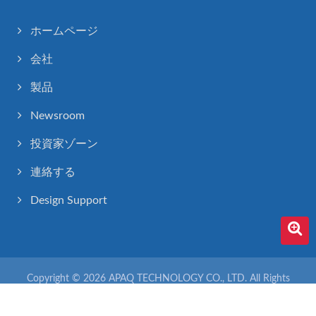
ホームページ
会社
製品
Newsroom
投資家ゾーン
連絡する
Design Support
Copyright © 2026
APAQ TECHNOLOGY CO., LTD.
All Rights
Reserved.
Consulted & Designed by
Ready-Market