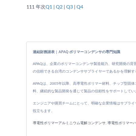
111 年次
Q1
|
Q2
|
Q3
|
Q4
連結財務諸表 | APAQ ポリマーコンデンサの専門知識
APAQは、企業のポリマーコンデンサ製造能力、研究開発の背
の信頼できる台湾のコンデンササプライヤーであるかを理解す
APAQは、2005年以降、高導電性ポリマー材料、チップ型
料、継続的な製品開発を通じて製品の信頼性をサポートしてい
エンジニアや購買チームにとって、明確な企業情報はサプライ
役立ちます。
導電性ポリマーアルミニウム電解コンデンサ
,
導電性ポリマー