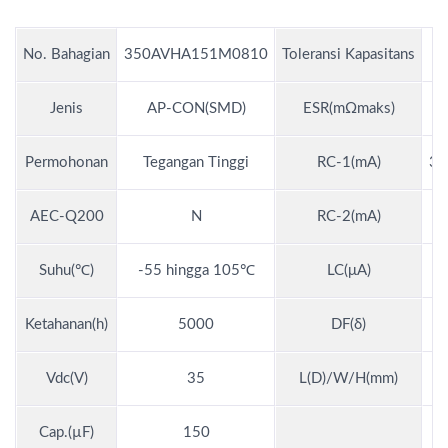
No. Bahagian
350AVHA151M0810
Toleransi Kapasitans
Jenis
AP-CON(SMD)
ESR(mΩmaks)
Permohonan
Tegangan Tinggi
RC-1(mA)
3,
AEC-Q200
N
RC-2(mA)
Suhu(℃)
-55 hingga 105℃
LC(μA)
Ketahanan(h)
5000
DF(δ)
Vdc(V)
35
L(D)/W/H(mm)
Cap.(µF)
150