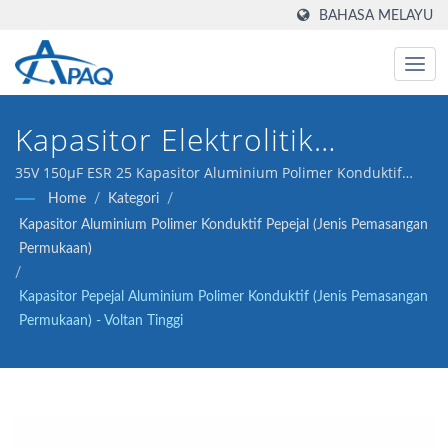
BAHASA MELAYU
Kapasitor Elektrolitik
Aluminium Padat 5000 Jam
35V 150μF ESR 25 Kapasitor Aluminium Polimer Konduktif
Padat (Jenis Pemasangan Permukaan) direka untuk memenuhi
Home
/
Kategori
/
@ 105°C Untuk Aplikasi
penukar DC-DC, pengawal voltan dan aplikasi pengasingan.
Kapasitor Aluminium Polimer Konduktif Pepejal (Jenis Pemasangan
Voltan Sederhana Hingga
Permukaan)
/
Tinggi, Memberikan
Kapasitor Pepejal Aluminium Polimer Konduktif (Jenis Pemasangan
Permukaan) - Voltan Tinggi
Kestabilan Rel Kuasa Yang
Boleh Dipercayai.