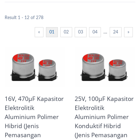
Result 1 - 12 of 278
…
«
01
02
03
04
24
»
16V, 470μF Kapasitor
25V, 100μF Kapasitor
Elektrolitik
Elektrolitik
Aluminium Polimer
Aluminium Polimer
Hibrid (Jenis
Konduktif Hibrid
Pemasangan
(Jenis Pemasangan