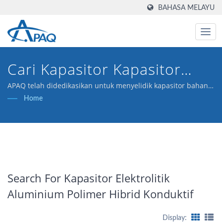
BAHASA MELAYU
Cari Kapasitor Kapasitor
Elektrolitik Aluminium
APAQ telah didedikasikan untuk menyelidik kapasitor bahan
polimer dengan konduktiviti tinggi dan telah mengumpul
Home
Polimer Hibrid Konduktif |
pengalaman pengeluaran yang luas.
APAQ TECHNOLOGY CO.,
LTD.
Search For Kapasitor Elektrolitik
Aluminium Polimer Hibrid Konduktif
Display: