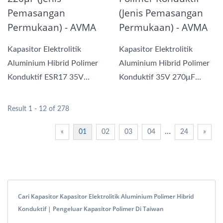
Pemasangan
(Jenis Pemasangan
Permukaan) - AVMA
Permukaan) - AVMA
Kapasitor Elektrolitik
Kapasitor Elektrolitik
Aluminium Hibrid Polimer
Aluminium Hibrid Polimer
Konduktif ESR17 35V
Konduktif 35V 270μF
220μF kami
ESR20 kami
menggabungkan...
menggabungkan...
Result 1 - 12 of 278
…
«
01
02
03
04
24
»
Cari Kapasitor Kapasitor Elektrolitik Aluminium Polimer Hibrid
Konduktif | Pengeluar Kapasitor Polimer Di Taiwan