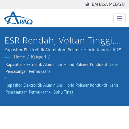
BAHASA MELAYU
ESR Rendah, Voltan Tinggi,
Kebolehpercayaan Tinggi
Kapasitor Elektrolitik Aluminium Polimer Hibrid Konduktif 25V
220μF ESR 22 kami direka untuk memenuhi penukar DC-DC,
Home
/
Kategori
/
pengatur voltan dan aplikasi pengasingan.
Kapasitor Elektrolitik Aluminium Hibrid Polimer Konduktif (Jenis
Pemasangan Permukaan)
/
Kapasitor Elektrolitik Aluminium Hibrid Polimer Konduktif (Jenis
Pemasangan Permukaan) - Suhu Tinggi