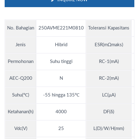
No. Bahagian
250AVME221M0810
Toleransi Kapasitans
Jenis
Hibrid
ESR(mΩmaks)
Permohonan
Suhu tinggi
RC-1(mA)
1
AEC-Q200
N
RC-2(mA)
Suhu(℃)
-55 hingga 135℃
LC(μA)
Ketahanan(h)
4000
DF(δ)
Vdc(V)
25
L(D)/W/H(mm)