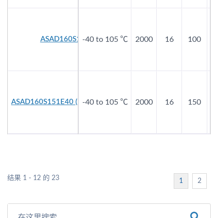
ASAD160S101E40
-40 to 105 ℃
2000
16
100
ASAD160S151E40 (ENGINEERING!)
-40 to 105 ℃
2000
16
150
结果 1 - 12 的 23
1
2