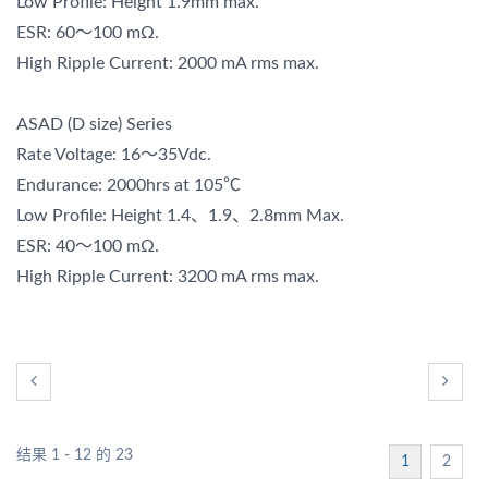
Low Profile: Height 1.9mm max.
ESR: 60～100 mΩ.
High Ripple Current: 2000 mA rms max.
ASAD (D size) Series
Rate Voltage: 16～35Vdc.
Endurance: 2000hrs at 105℃
Low Profile: Height 1.4、1.9、2.8mm Max.
ESR: 40～100 mΩ.
High Ripple Current: 3200 mA rms max.
结果 1 - 12 的 23
1
2