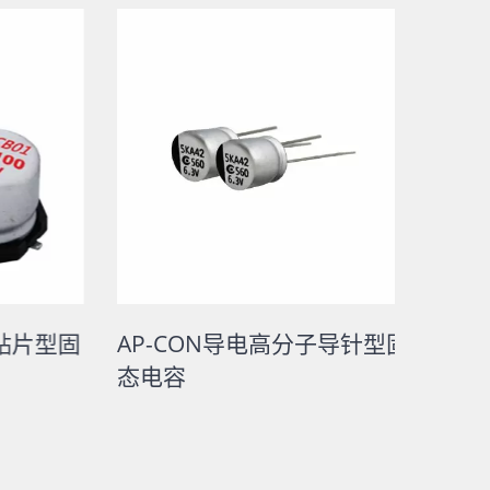
贴片型固
AP-CON导电高分子导针型固
AP-
态电容
态电