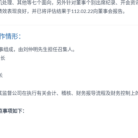
机处理、其他等七个面向，另外针对董事个别出席纪录、开会资
表现良好，并已将评估结果于112.02.22向董事会报告。
作情形：
董事组成，由刘仲明先生担任召集人。
院长
长
其监督公司在执行有关会计、稽核、财务报导流程及财务控制上
重点事项如下：