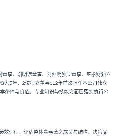
清封董事、谢明谚董事、刘仲明独立董事、巫永财独立
为5年，2位独立董事112年首次担任本公司独立
成员在基本条件与价值、专业知识与技能方面已落实执行公
部绩效评估，评估整体董事会之成员与结构、决策品