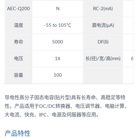
AEC-Q200
N
RC-2(mA)
温度
-55 to 105℃
漏电流(μA)
3
寿命
5000
DF(δ)
0
电压
16
长(径)/宽/高(mm)
6.3
容量
100
导电性高分子固态电容(贴片型)具有长寿命、高稳定等特
性。产品适用于DC/DC转换器、电压调节器、电脑计算、
大电流、快充、IPC、电源及伺服器等应用。
产品特性