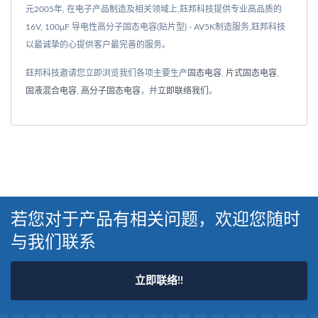
元2005年, 在电子产品制造及相关领域上,鈺邦科技提供专业高品质的
16V, 100μF 导电性高分子固态电容(贴片型) - AV5K制造服务,鈺邦科技
以最诚挚的心提供客户最完善的服务。
鈺邦科技邀请您立即浏览我们各项主要生产
固态电容
,
片式固态电容
,
固液混合电容
,
高分子固态电容
，并
立即联络我们
。
若您对于产品有相关问题，欢迎您随时
与我们联系
立即联络!!