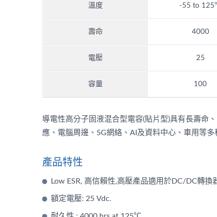
溫度
-55 to 12
壽命
4000
電壓
25
容量
100
導電性高分子固液混合型電容(貼片型)具有長壽命
應、電腦周邊、5G網絡、AI及資料中心、車用等多
AP-CON導電高分子貼片型固
CA
產品特性
液混合型電容
Low ESR, 高信賴性,高壓產品適用於DC/D
額定電壓: 25 Vdc.
耐久性 : 4000 hrs at 125℃