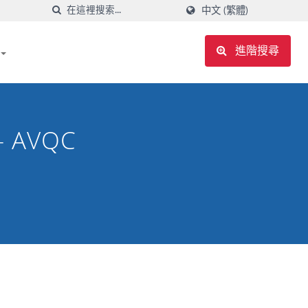
中文 (繁體)
進階搜尋
 AVQC