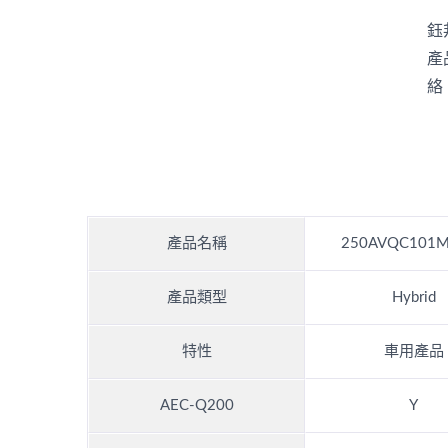
鈺
產
絡
產品名稱
250AVQC101M
產品類型
Hybrid
特性
車用產品
AEC-Q200
Y