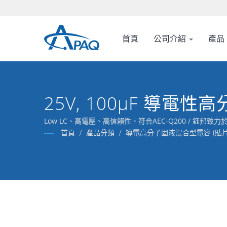
首頁
公司介紹
產品
25V, 100μF 導電性
Low LC、高電壓、高信賴性、符合AEC-Q200 / 
首頁
/
產品分類
/
導電高分子固液混合型電容 (貼片