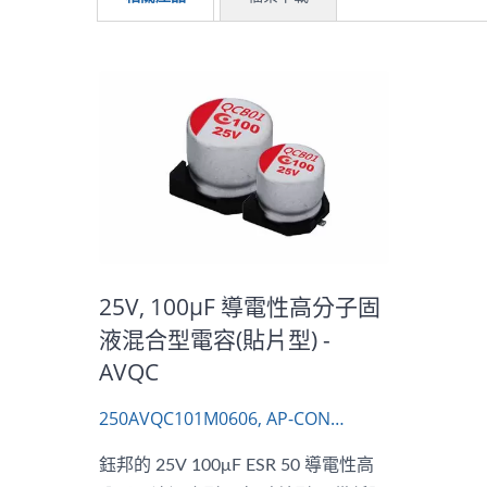
25V, 100μF 導電性高分子固
液混合型電容(貼片型) -
AVQC
250AVQC101M0606, AP-CON
Hybrid, AP-CON Automotive
鈺邦的 25V 100μF ESR 50 導電性高