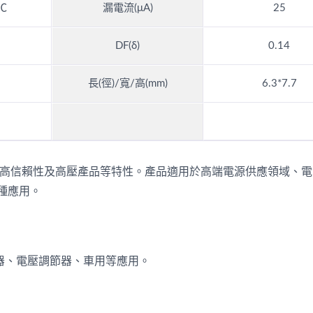
5℃
漏電流(μA)
25
DF(δ)
0.14
長(徑)/寬/高(mm)
6.3*7.7
、高信賴性及高壓產品等特性。產品適用於高端電源供應領域、電
種應用。
P導電高分子晶片型固態電
AP-CON導電高分子貼
容
液混合型電容
C轉換器、電壓調節器、車用等應用。