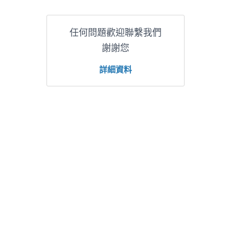
任何問題歡迎聯繫我們
謝謝您
詳細資料