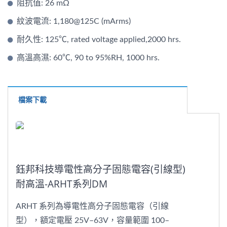
阻抗值: 26 mΩ
紋波電流: 1,180@125C (mArms)
耐久性: 125℃, rated voltage applied,2000 hrs.
高溫高濕: 60℃, 90 to 95%RH, 1000 hrs.
檔案下載
鈺邦科技導電性高分子固態電容(引線型)
耐高溫-ARHT系列DM
ARHT 系列為導電性高分子固態電容（引線
型），額定電壓 25V–63V，容量範圍 100–