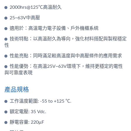
2000hrs@125℃高溫耐久
25~63V中高壓
適用於：高溫電力電子設備、戶外機櫃系統
技術特點：以高溫耐久為導向，強化材料搭配與製程穩定
性
性能亮點：同時滿足較高溫度與中高壓條件的應用需求
性能優勢：在高溫25V~63V環境下，維持更穩定的電性
與可靠度表現
產品規格
工作溫度範圍: -55 to +125 ℃.
額定電壓: 35 Vdc.
靜電容量: 220μF