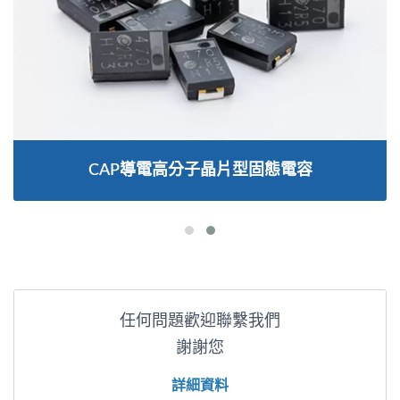
CAP導電高分子晶片型固態電容
任何問題歡迎聯繫我們
謝謝您
詳細資料