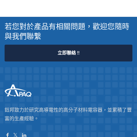
若您對於產品有相關問題，歡迎您隨時
與我們聯繫
立即聯絡 !!
鈺邦致力於研究高導電性的高分子材料電容器，並累積了豐
富的生產經驗。