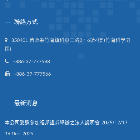
聯絡方式
350401 苗栗縣竹南鎮科東三路2、6號4樓 (竹南科學園
區)
+886-37-777588
+886-37-777566
最新消息
本公司受邀參加福邦證券舉辦之法人說明會-2025/12/17
16 Dec, 2025