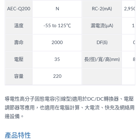
AEC-Q200
N
RC-2(mA)
2,950
溫度
-55 to 125℃
漏電流(μA)
1,5
壽命
2000
DF(δ)
0.
電壓
35
長(徑)/寬/高(mm)
8*
容量
220
導電性高分子固態電容(引線型)適用於DC/DC轉換器、電壓
調節器等應用，也適用在電腦計算、大電流、快充及網絡周
邊設備。
產品特性