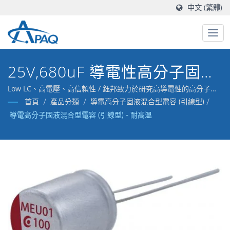
中文 (繁體)
25V,680uF 導電性高分子固液
混合型電容 (引線型) - ARME
Low LC、高電壓、高信賴性 / 鈺邦致力於研究高導電性的高分子材
料電容器，並累積了豐富的生產經驗。
首頁
/
產品分類
/
導電高分子固液混合型電容 (引線型)
/
導電高分子固液混合型電容 (引線型) - 耐高溫