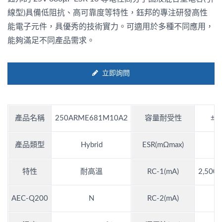
線型)具備低阻抗、高可靠度等特性，鈺邦的專注研發高性
能電子元件，具優秀的技術實力。可適用於多種不同應用，
能夠滿足不同產品需求。
立即詢問
產品名稱
250ARME681M10A2
容量耐受性
±2
產品類型
Hybrid
ESR(mΩmax)
1
特性
耐高溫
RC-1(mA)
2,500
AEC-Q200
N
RC-2(mA)
-