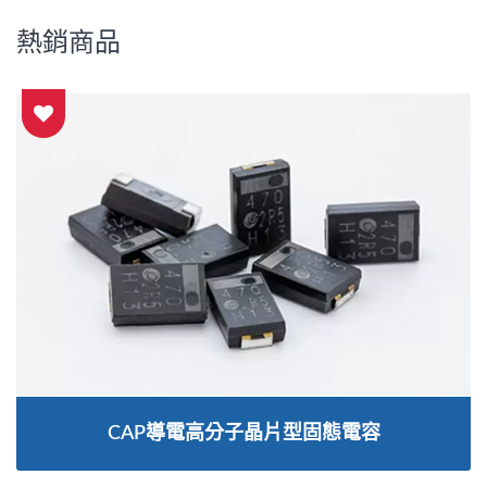
熱銷商品
CAP導電高分子晶片型固態電容