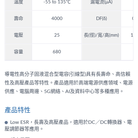
溫度
-55 to 135℃
漏電流(μA)
1
壽命
4000
DF(δ)
0.
電壓
25
長(徑)/寬/高(mm)
10
容量
680
導電性高分子固液混合型電容(引線型)具有長壽命、高信賴
性及高壓產品等特性。產品適用於高端電源供應領域、電源
供應、電腦周邊、5G網絡、AI及資料中心等多種應用。
產品特性
Low ESR，長壽及高壓產品，適用於DC／DC轉換器、電
壓調節器等應用。