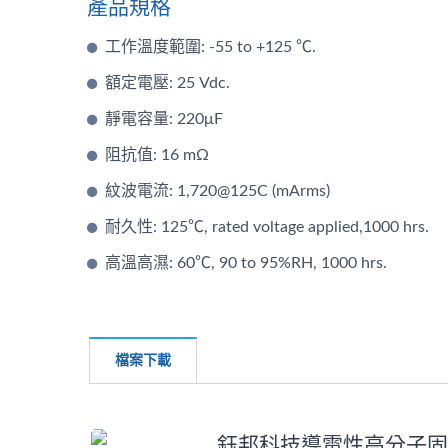
產品規格
工作溫度範圍: -55 to +125 ℃.
額定電壓: 25 Vdc.
靜電容量: 220μF
阻抗值: 16 mΩ
紋波電流: 1,720@125C (mArms)
耐久性: 125℃, rated voltage applied,1000 hrs.
高溫高濕: 60℃, 90 to 95%RH, 1000 hrs.
檔案下載
鈺邦科技導電性高分子固態