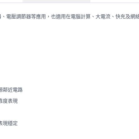
轉換器、電壓調節器等應用，也適用在電腦計算、大電流、快充及網
源鄰近電路
靠度表現
P導電高分子晶片型固態電
AP-CON導電高分子貼
容
液混合型電容
表現穩定