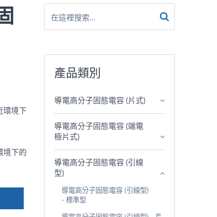
子固
產品類別
導電高分子固態電容 (片式)
近環境下
導電高分子固態電容 (端電
極片式)
環境下的
導電高分子固態電容 (引線
型)
導電高分子固態電容 (引線型)
- 標準型