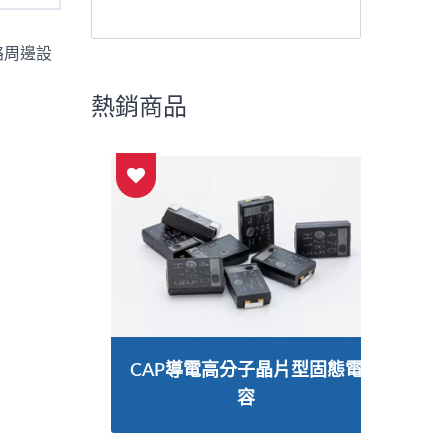
絡周邊設
熱銷商品
片型固
CAP導電高分子晶片型固態電
AP
容