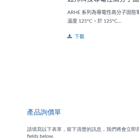
ARHE 系列為導電性高分子固態電
溫度 125°C，於 125°C...
下載