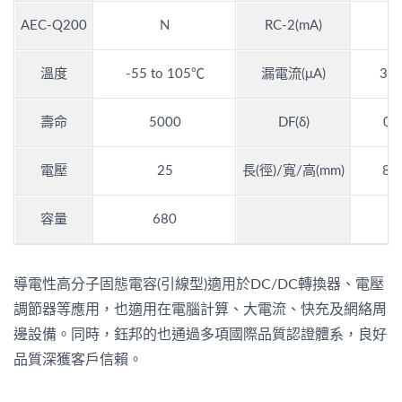
AEC-Q200
N
RC-2(mA)
-
溫度
-55 to 105℃
漏電流(μA)
3,4
壽命
5000
DF(δ)
0.
電壓
25
長(徑)/寬/高(mm)
8*
容量
680
導電性高分子固態電容(引線型)適用於DC/DC轉換器、電壓
調節器等應用，也適用在電腦計算、大電流、快充及網絡周
邊設備。同時，鈺邦的也通過多項國際品質認證體系，良好
品質深獲客戶信賴。