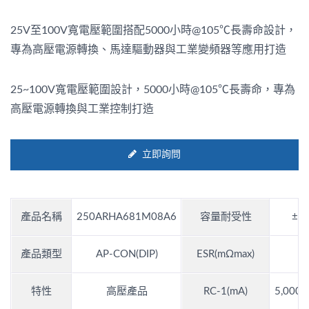
25V至100V寬電壓範圍搭配5000小時@105℃長壽命設計，
專為高壓電源轉換、馬達驅動器與工業變頻器等應用打造
25~100V寬電壓範圍設計，5000小時@105℃長壽命，專為
高壓電源轉換與工業控制打造
立即詢問
產品名稱
250ARHA681M08A6
容量耐受性
±2
產品類型
AP-CON(DIP)
ESR(mΩmax)
1
特性
高壓產品
RC-1(mA)
5,000