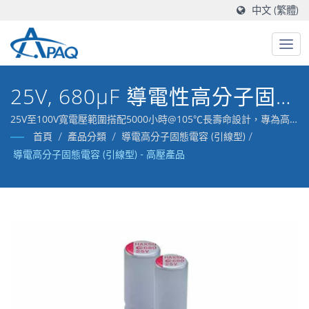
中文 (繁體)
25V, 680μF 導電性高分子固態
電容(引線型)- ARHA
25V至100V寬電壓範圍搭配5000小時@105℃長壽命設計，專為高
壓電源轉換、馬達驅動器與工業變頻器等應用打造 / 鈺邦致力於研
首頁
/
產品分類
/
導電高分子固態電容 (引線型)
/
究高導電性的高分子材料電容器，並累積了豐富的生產經驗。
導電高分子固態電容 (引線型) - 高壓產品