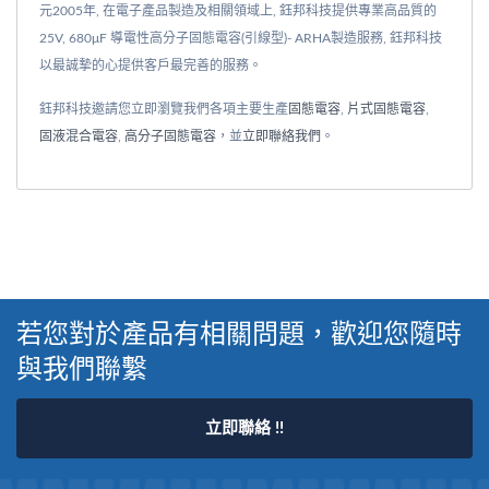
元2005年, 在電子產品製造及相關領域上, 鈺邦科技提供專業高品質的
25V, 680μF 導電性高分子固態電容(引線型)- ARHA製造服務, 鈺邦科技
以最誠摯的心提供客戶最完善的服務。
鈺邦科技邀請您立即瀏覽我們各項主要生產
固態電容
,
片式固態電容
,
固液混合電容
,
高分子固態電容
，並
立即聯絡我們
。
若您對於產品有相關問題，歡迎您隨時
與我們聯繫
立即聯絡 !!