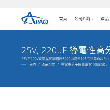
首頁
公司介紹
產品
25V, 220μF 導電性
25V至100V寬電壓範圍搭配5000小時@105℃長壽
驗。
首頁
/
產品分類
/
導電高分子固態電容 (引線型)
/