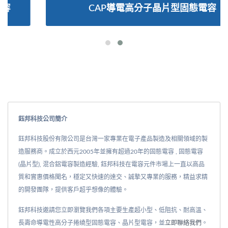
CAP導電高分子晶片型固態電容
鈺邦科技公司簡介
鈺邦科技股份有限公司是台灣一家專業在電子產品製造及相關領域的製
造服務商。成立於西元2005年並擁有超過20年的固態電容 , 固態電容
(晶片型), 混合鋁電容製造經驗, 鈺邦科技在電容元件市場上一直以高品
質和實惠價格聞名，穩定又快速的達交、誠摯又專業的服務，精益求精
的開發團隊，提供客戶超乎想像的體驗。
鈺邦科技邀請您立即瀏覽我們各項主要生產超小型、低阻抗、耐高溫、
長壽命導電性高分子捲繞型固態電容、晶片型電容，並
立即聯絡我們
。