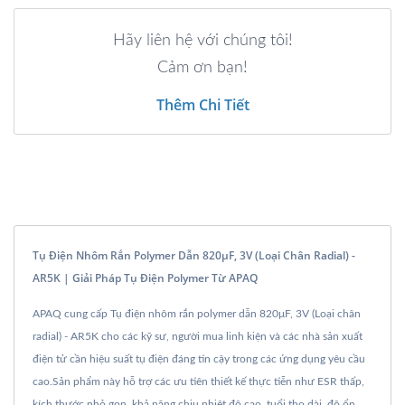
Hãy liên hệ với chúng tôi!
Cảm ơn bạn!
Thêm Chi Tiết
Tụ Điện Nhôm Rắn Polymer Dẫn 820μF, 3V (Loại Chân Radial) -
AR5K | Giải Pháp Tụ Điện Polymer Từ APAQ
APAQ cung cấp Tụ điện nhôm rắn polymer dẫn 820μF, 3V (Loại chân
radial) - AR5K cho các kỹ sư, người mua linh kiện và các nhà sản xuất
điện tử cần hiệu suất tụ điện đáng tin cậy trong các ứng dụng yêu cầu
cao.Sản phẩm này hỗ trợ các ưu tiên thiết kế thực tiễn như ESR thấp,
kích thước nhỏ gọn, khả năng chịu nhiệt độ cao, tuổi thọ dài, độ ổn