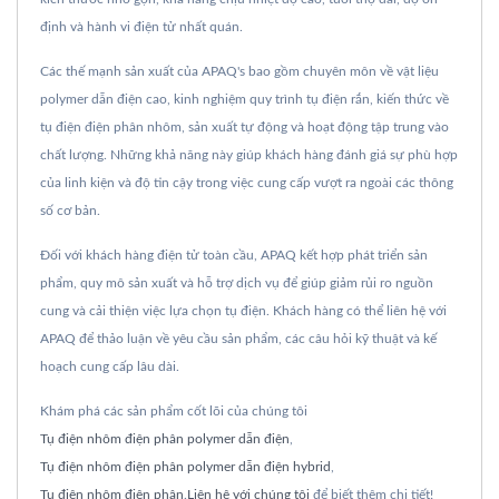
định và hành vi điện tử nhất quán.
Các thế mạnh sản xuất của APAQ's bao gồm chuyên môn về vật liệu
polymer dẫn điện cao, kinh nghiệm quy trình tụ điện rắn, kiến thức về
tụ điện điện phân nhôm, sản xuất tự động và hoạt động tập trung vào
chất lượng. Những khả năng này giúp khách hàng đánh giá sự phù hợp
của linh kiện và độ tin cậy trong việc cung cấp vượt ra ngoài các thông
số cơ bản.
Đối với khách hàng điện tử toàn cầu, APAQ kết hợp phát triển sản
phẩm, quy mô sản xuất và hỗ trợ dịch vụ để giúp giảm rủi ro nguồn
cung và cải thiện việc lựa chọn tụ điện. Khách hàng có thể liên hệ với
APAQ để thảo luận về yêu cầu sản phẩm, các câu hỏi kỹ thuật và kế
hoạch cung cấp lâu dài.
Khám phá các sản phẩm cốt lõi của chúng tôi
Tụ điện nhôm điện phân polymer dẫn điện
,
Tụ điện nhôm điện phân polymer dẫn điện hybrid
,
Tụ điện nhôm điện phân
.
Liên hệ với chúng tôi
để biết thêm chi tiết!