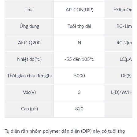
Loại
AP-CON(DIP)
ESR(mΩmax
Ứng dụng
Tuổi thọ dài
RC-1(mA)
AEC-Q200
N
RC-2(mA)
Nhiệt độ(℃)
-55 đến 105℃
LC(μA)
Thời gian chịu đựng(h)
5000
DF(δ)
Vdc(V)
3
L(D)/W/H(m
Cap.(µF)
820
Tụ điện rắn nhôm polymer dẫn điện (DIP) này có tuổi thọ