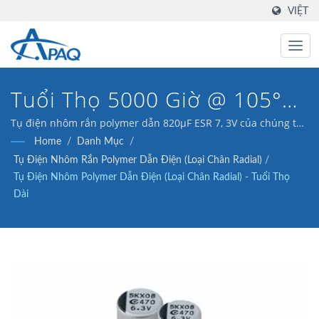
VIỆT
Tuổi Thọ 5000 Giờ @ 105°C
Hàng Đầu Trong Ngành Cho
Tụ điện nhôm rắn polymer dẫn 820μF ESR 7, 3V của chúng tôi
(Loại chân radial) được thiết kế để đáp ứng các bộ chuyển đổi
Home
/
Danh Mục
/
Máy Chủ, Viễn Thông & Bộ
DC-DC, bộ điều chỉnh điện áp và ứng dụng lọc.
Tụ Điện Nhôm Rắn Polymer Dẫn Điện (Loại Chân Radial)
/
Điều Khiển LED.
Tụ Điện Nhôm Polymer Dẫn Điện (Loại Chân Radial) - Tuổi Thọ
Dài