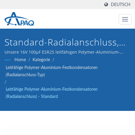
DEUTSCH
Standard-Radialanschluss,
2000 Stunden@105°C, 2.5-
Unsere 16V 100μF ESR25 leitfähigen Polymer-Aluminium-
Festkondensatoren (Radialanschluss) sind für DC-DC-Wandler,
Home
/
Kategorie
/
16V Wirtschaftliche
Spannungsregler und Entkopplungsanwendungen konzipiert.
Leitfähige Polymer-Aluminium-Festkondensatoren
Allgemeine Lösung
(Radialanschluss-Typ)
/
Leitfähige Polymer-Aluminium-Festkondensatoren
(Radialanschluss) - Standard