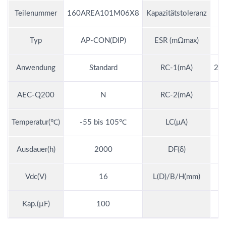
Teilenummer
160AREA101M06X8
Kapazitätstoleranz
Typ
AP-CON(DIP)
ESR (mΩmax)
Anwendung
Standard
RC-1(mA)
2,
AEC-Q200
N
RC-2(mA)
Temperatur(℃)
-55 bis 105℃
LC(μA)
Ausdauer(h)
2000
DF(δ)
Vdc(V)
16
L(D)/B/H(mm)
Kap.(µF)
100