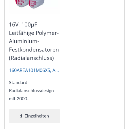
16V, 100μF
Leitfähige Polymer-
Aluminium-
Festkondensatoren
(Radialanschluss)
160AREA101M06X5, AP-
CON
Standard-
Radialanschlussdesign
mit 2000
Stunden@105°C
Grundausdauer-
Einzelheiten
Spezifikation, bietet...