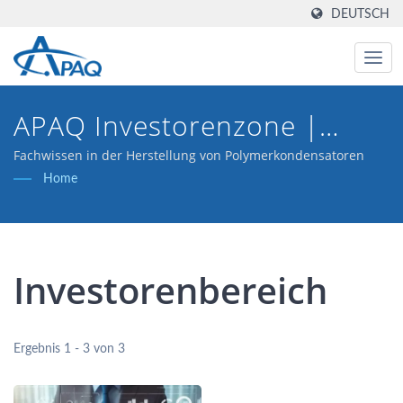
DEUTSCH
APAQ Investorenzone |
Polymerkondensatorherstelle
Fachwissen in der Herstellung von Polymerkondensatoren
Home
In Taiwan
Investorenbereich
Ergebnis 1 - 3 von 3