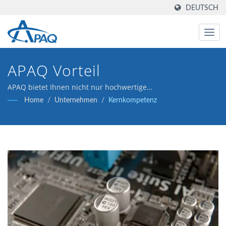
DEUTSCH
APAQ Vorteil
APAQ bietet Ihnen nicht nur hochwertige
Kondensatorprodukte, sondern ist auch Ihr bester Partner auf
Home
/
Unternehmen
/
Kernkompetenz
dem hart umkämpften Markt.