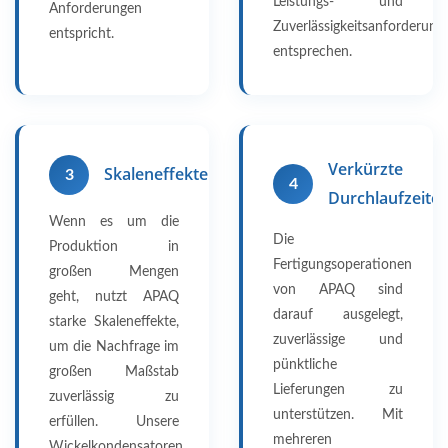
Leistungs- und
Anforderungen
Zuverlässigkeitsanforderung
entspricht.
entsprechen.
Verkürzte
Skaleneffekte
3
4
Durchlaufzeite
Wenn es um die
Die
Produktion in
Fertigungsoperationen
großen Mengen
von APAQ sind
geht, nutzt APAQ
darauf ausgelegt,
starke Skaleneffekte,
zuverlässige und
um die Nachfrage im
pünktliche
großen Maßstab
Lieferungen zu
zuverlässig zu
unterstützen. Mit
erfüllen. Unsere
mehreren
Wickelkondensatoren