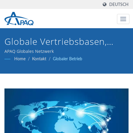
DEUTSCH
Globale Vertriebsbasen,
APAQ Angeschlossene
APAQ Globales Netzwerk
Home
/
Kontakt
/
Globaler Betrieb
Unternehmen, Globale
Basen