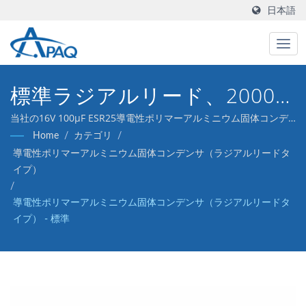
日本語
標準ラジアルリード、2000
時間@105°C、2.5-16Vの経済
当社の16V 100μF ESR25導電性ポリマーアルミニウム固体コンデ
ンサ（ラジアルリードタイプ）は、DC-DCコンバータ、電圧レギ
Home
/
カテゴリ
/
的な一般ソリューション
ュレータ、およびデカップリングアプリケーションに対応するよ
導電性ポリマーアルミニウム固体コンデンサ（ラジアルリードタ
うに設計されています。
イプ）
/
導電性ポリマーアルミニウム固体コンデンサ（ラジアルリードタ
イプ） - 標準