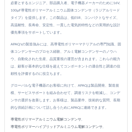
必要とするエンジニア、部品購入者、電子機器メーカーのために16V,
100μF導電性ポリマーアルミニウム固体コンデンサ（ラジアルリード
タイプ）を提供します。この製品は、低ESR、コンパクトなサイズ、
高温耐性、長寿命、安定性、一貫した電気的特性などの実用的な設計
優先事項をサポートしています。
APAQ'sの製造強みには、高導電性ポリマーマテリアルの専門知識、固
体コンデンサーのプロセス経験、アルミ電解コンデンサーのノウハ
ウ、自動化された生産、品質重視の運営が含まれます。これらの能力
は、顧客が基本的な仕様を超えてコンポーネントの適合性と調達の信
頼性を評価するのに役立ちます。
グローバルな電子機器のお客様に向けて、APAQは製品開発、製造規
模、サービスサポートを組み合わせて、調達リスクを軽減し、コンデ
ンサの選択を改善します。お客様は、製品要件、技術的な質問、長期
的な供給計画について話し合うためにAPAQに連絡できます。
導電性ポリマーアルミニウム電解コンデンサ
,
導電性ポリマーハイブリッドアルミニウム電解コンデンサ
,