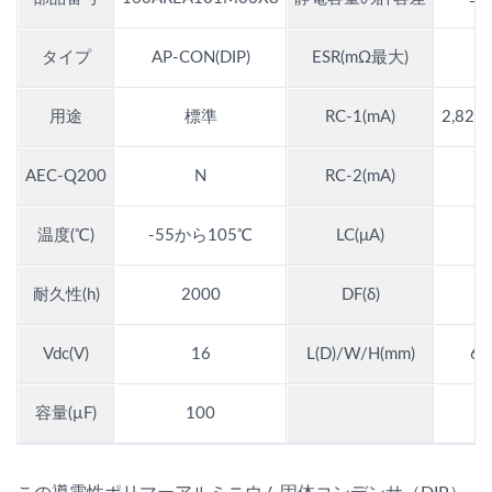
タイプ
AP-CON(DIP)
ESR(mΩ最大)
2
用途
標準
RC-1(mA)
2,820
AEC-Q200
N
RC-2(mA)
温度(℃)
-55から105℃
LC(μA)
3
耐久性(h)
2000
DF(δ)
0
Vdc(V)
16
L(D)/W/H(mm)
6.
容量(µF)
100