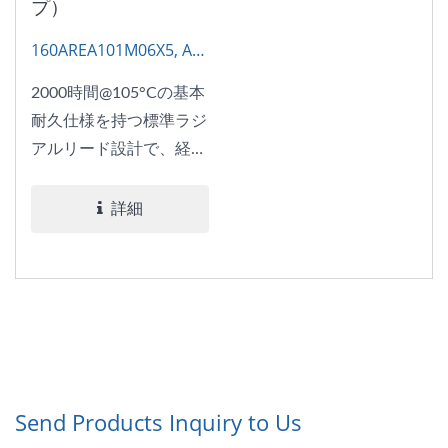
プ）
160AREA101M06X5, AP-
CON
2000時間@105°Cの基本
耐久仕様を持つ標準ラジ
アルリード設計で、経済
的な汎用ソリューション
を提供
詳細