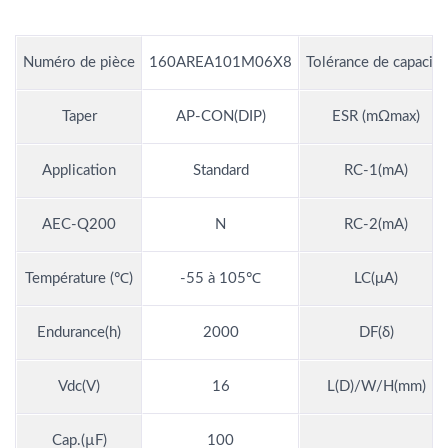
Numéro de pièce
160AREA101M06X8
Tolérance de capacité
Taper
AP-CON(DIP)
ESR (mΩmax)
Application
Standard
RC-1(mA)
AEC-Q200
N
RC-2(mA)
Température (℃)
-55 à 105℃
LC(μA)
Endurance(h)
2000
DF(δ)
Vdc(V)
16
L(D)/W/H(mm)
Cap.(µF)
100