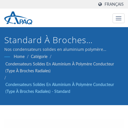
FRANÇAIS
Standard À Broches
Radiales, 2000 Heures À
Nos condensateurs solides en aluminium polymère
conducteur ESR25 de 16V 100μF (type à broches radiales) sont
Home
/
Catégorie
/
105°C, Solution Économique
conçus pour répondre aux convertisseurs DC-DC, régulateurs
Condensateurs Solides En Aluminium À Polymère Conducteur
de tension et applications de découplage.
De 2,5 À 16V
(type À Broches Radiales)
/
Condensateurs Solides En Aluminium À Polymère Conducteur
(type À Broches Radiales) - Standard