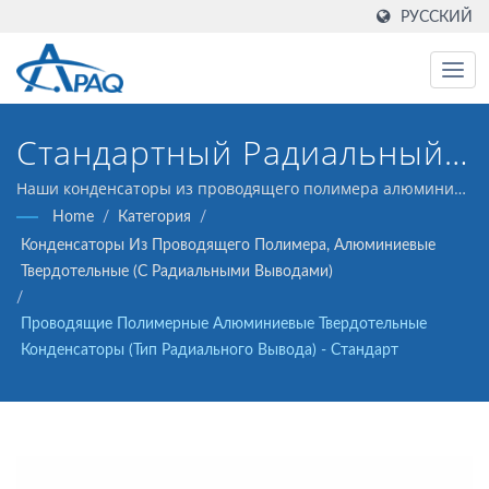
РУССКИЙ
Стандартный Радиальный
Вывод, 2000 Часов При
Наши конденсаторы из проводящего полимера алюминия
с ESR25 на 16В 100μF (тип с радиальными выводами)
Home
/
Категория
/
105°C, Экономичное
предназначены для использования в DC-DC
Конденсаторы Из Проводящего Полимера, Алюминиевые
преобразователях, регуляторах напряжения и в схемах
Общее Решение На 2.5-16В
Твердотельные (с Радиальными Выводами)
развязки.
/
Проводящие Полимерные Алюминиевые Твердотельные
Конденсаторы (тип Радиального Вывода) - Стандарт