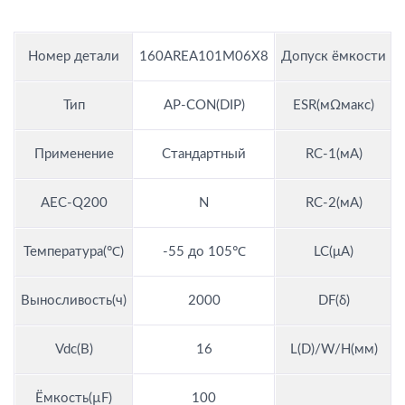
Номер детали
160AREA101M06X8
Допуск ёмкости
Тип
AP-CON(DIP)
ESR(мΩмакс)
Применение
Стандартный
RC-1(мА)
AEC-Q200
N
RC-2(мА)
Температура(℃)
-55 до 105℃
LC(μA)
Выносливость(ч)
2000
DF(δ)
Vdc(В)
16
L(D)/W/H(мм)
Ёмкость(µF)
100