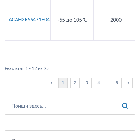
ACAH2R5S471E04
-55 до 105℃
2000
Результат 1 - 12 из 95
…
«
1
2
3
4
8
»