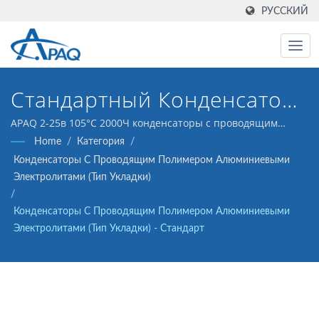
РУССКИЙ
Стандартный Конденсатор
AP-CAP, 2-25в 105°C 2000Ч
APAQ 2-25в 105°C 2000Ч конденсаторы с проводящим
полимером алюминиевыми электролитами (AP-CAP)
Home
/
Категория
/
Конденсаторы С Проводящим Полимером Алюминиевыми
Электролитами (тип Укладки)
/
Конденсаторы С Проводящим Полимером Алюминиевыми
Электролитами (тип Укладки) - Стандарт