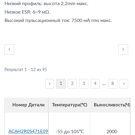
Низкий профиль: высота 2.2mm макс.
Низкое ESR: 6~9 мΩ.
Высокий пульсационный ток: 7500 мА rms макс.
Результат 1 - 12 из 95
…
«
1
2
3
4
8
»
Номер Детали
Температура(℃)
Выносливость(ч)
ACAH2R0S471E09
-55 до 105℃
2000