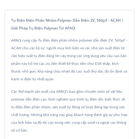
Tụ Điện Điện Phân Nhôm Polymer Dẫn Điện 2V, 560μF - ACAH |
Giải Pháp Tụ Điện Polymer Từ APAQ
APAQ cung cấp Tụ điện điện phân nhôm polymer dẫn điện 2V, 560μF -
ACAH cho các kỹ sư, người mua linh kiện và các nhà sản xuất điện tử
cần hiệu suất tụ điện đáng tin cậy trong các ứng dụng yêu cầu cao.Sản
phẩm này hỗ trợ các ưu tiên thiết kế thực tiễn như ESR thấp, kích
thước nhỏ gọn, khả năng chịu nhiệt độ cao, tuổi thọ dài, độ ổn định và
hành vi điện tử nhất quán.
Các thế mạnh sản xuất của APAQ's bao gồm chuyên môn về vật liệu
polymer dẫn điện cao, kinh nghiệm quy trình tụ điện rắn, kiến thức về
tụ điện điện phân nhôm, sản xuất tự động và hoạt động tập trung vào
chất lượng. Những khả năng này giúp khách hàng đánh giá sự phù hợp
của linh kiện và độ tin cậy trong việc cung cấp vượt ra ngoài các thông
số cơ bản.