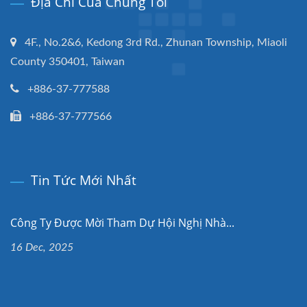
Địa Chỉ Của Chúng Tôi
4F., No.2&6, Kedong 3rd Rd., Zhunan Township, Miaoli
County 350401, Taiwan
+886-37-777588
+886-37-777566
Tin Tức Mới Nhất
Công Ty Được Mời Tham Dự Hội Nghị Nhà...
16 Dec, 2025