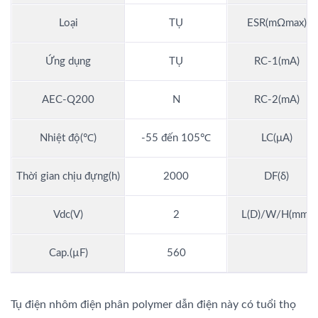
Loại
TỤ
ESR(mΩmax)
Ứng dụng
TỤ
RC-1(mA)
AEC-Q200
N
RC-2(mA)
Nhiệt độ(℃)
-55 đến 105℃
LC(μA)
Thời gian chịu đựng(h)
2000
DF(δ)
Vdc(V)
2
L(D)/W/H(mm)
Cap.(µF)
560
Tụ điện nhôm điện phân polymer dẫn điện này có tuổi thọ