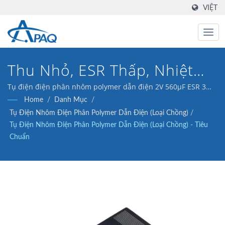
VIỆT
Thu Nhỏ, ESR Thấp, Nhiệt
Độ Cao, Tuổi Thọ Dài
Tụ điện điện phân nhôm polymer dẫn điện 2V 560μF ESR 3
của chúng tôi được thiết kế để đáp ứng các ứng dụng bộ
Home
/
Danh Mục
/
chuyển đổi DC-DC, bộ điều chỉnh điện áp và tách rời.
Tụ Điện Nhôm Điện Phân Polymer Dẫn Điện (loại Chồng)
/
Tụ Điện Nhôm Điện Phân Polymer Dẫn Điện (loại Chồng) - Tiêu
Chuẩn