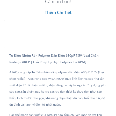
Cảm ơn bạn!
Thêm Chi Tiết
Tụ Điện Nhôm Rắn Polymer Dẫn Điện 680μF 7.5V (loại Chân
Radial) - AREP | Giải Pháp Tụ Điện Polymer Từ APAQ
APAQ cung cấp Tụ điện nhôm rắn polymer dẫn điện 680μF 7.5V (loại
chân radial) - AREP cho các kỹ sư, người mua linh kiện và các nhà sản
xuất điện tử cần hiệu suất tụ điện đáng tin cậy trong các ứng dụng yêu
cầu cao.Sản phẩm này hỗ trợ các ưu tiên thiết kế thực tiễn như ESR
thấp, kích thước nhỏ gọn, khả năng chịu nhiệt độ cao, tuổi thọ dài, độ
ổn định và hành vi điện tử nhất quán.
Các thế mạnh sản xuất của APAQ's bao gồm chuyên môn về vật liệu