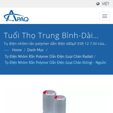
VIỆT
Tuổi Thọ Trung Bình-Dài
3000 Giờ@105°C, Dải 6.3-
Tụ điện nhôm rắn polymer dẫn điện 680μF ESR 12 7.5V của
chúng tôi (loại chân radial) được thiết kế để đáp ứng các bộ
Home
/
Danh Mục
/
35V, Hiệu Suất Và Chi Phí
chuyển đổi DC-DC, bộ điều chỉnh điện áp và ứng dụng tách.
Tụ Điện Nhôm Rắn Polymer Dẫn Điện (Loại Chân Radial)
/
Cân Bằng.
Tụ Điện Nhôm Rắn Polymer Dẫn Điện (Loại Chân Đứng) - Nguồn