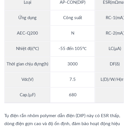
Loại
AP-CON(DIP)
ESR(mΩmax)
Ứng dụng
Công suất
RC-1(mA)
AEC-Q200
N
RC-2(mA)
Nhiệt độ(℃)
-55 đến 105℃
LC(μA)
Thời gian chịu đựng(h)
3000
DF(δ)
Vdc(V)
7.5
L(D)/W/H(mm
Cap.(µF)
680
Tụ điện rắn nhôm polymer dẫn điện (DIP) này có ESR thấp,
dòng điện gợn cao và độ ổn định, đảm bảo hoạt động hiệu