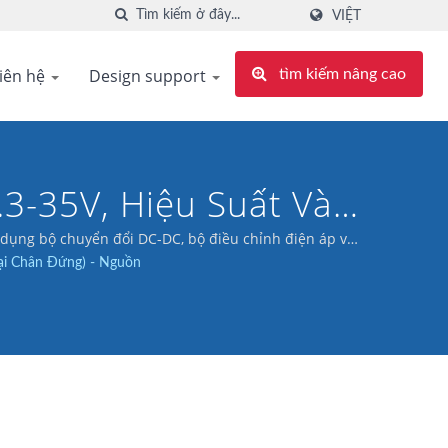
VIỆT
iên hệ
Design support
tìm kiếm nâng cao
3-35V, Hiệu Suất Và
 dụng bộ chuyển đổi DC-DC, bộ điều chỉnh điện áp và
ại Chân Đứng) - Nguồn