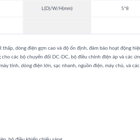
L(D)/W/H(mm)
5*8
R thấp, dòng điện gợn cao và độ ổn định, đảm bảo hoạt động hiệ
ng cho các bộ chuyển đổi DC-DC, bộ điều chỉnh điện áp và các ứ
 máy tính, dòng điện lớn, sạc nhanh, nguồn điện, máy chủ, và cá
ệp, bộ điều khiển chiếu sáng