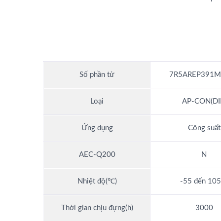
Số phần tử
7R5AREP391M
Loại
AP-CON(DI
Ứng dụng
Công suất
AEC-Q200
N
Nhiệt độ(℃)
-55 đến 10
Thời gian chịu đựng(h)
3000