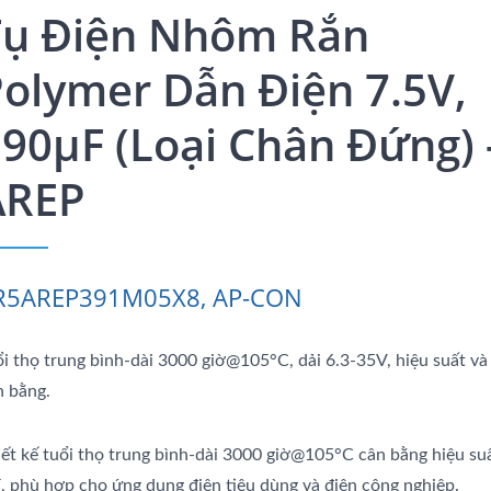
Tụ Điện Nhôm Rắn
olymer Dẫn Điện 7.5V,
90μF (loại Chân Đứng) 
AREP
R5AREP391M05X8, AP-CON
ổi thọ trung bình-dài 3000 giờ@105°C, dải 6.3-35V, hiệu suất và 
n bằng.
iết kế tuổi thọ trung bình-dài 3000 giờ@105°C cân bằng hiệu suấ
í, phù hợp cho ứng dụng điện tiêu dùng và điện công nghiệp.