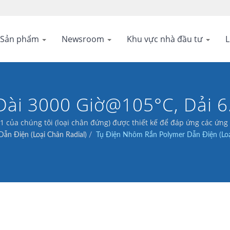
Sản phẩm
Newsroom
Khu vực nhà đầu tư
L
Dài 3000 Giờ@105°C, Dải 6.
 của chúng tôi (loại chân đứng) được thiết kế để đáp ứng các ứng
ẫn Điện (Loại Chân Radial)
/
Tụ Điện Nhôm Rắn Polymer Dẫn Điện (Lo