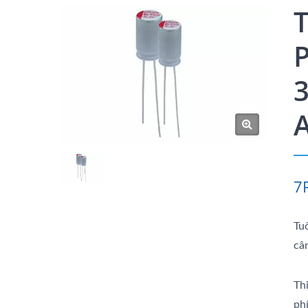
P
3
7
Tu
câ
Th
ph