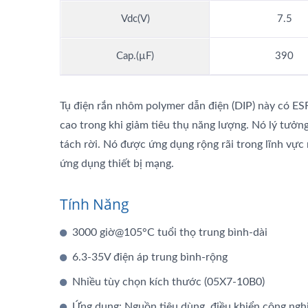
Vdc(V)
7.5
Cap.(µF)
390
Tụ điện rắn nhôm polymer dẫn điện (DIP) này có ES
cao trong khi giảm tiêu thụ năng lượng. Nó lý tưở
tách rời. Nó được ứng dụng rộng rãi trong lĩnh vực
ứng dụng thiết bị mạng.
Tính Năng
3000 giờ@105°C tuổi thọ trung bình-dài
6.3-35V điện áp trung bình-rộng
Nhiều tùy chọn kích thước (05X7-10B0)
Ứng dụng: Nguồn tiêu dùng, điều khiển công nghi