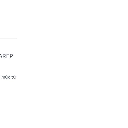
 AREP
h mức từ