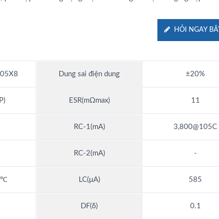
HỎI NGAY BÂ
05X8
Dung sai điện dung
±20%
P)
ESR(mΩmax)
11
RC-1(mA)
3,800@105C
RC-2(mA)
-
5℃
LC(μA)
585
DF(δ)
0.1