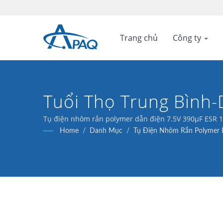
Trang chủ
Công ty
Tuổi Thọ Trung Bình-
Chi Phí Cân Bằng.
Tụ điện nhôm rắn polymer dẫn điện 7.5V 390μF ESR 11
tách sóng.
Home
/
Danh Mục
/
Tụ Điện Nhôm Rắn Polymer D