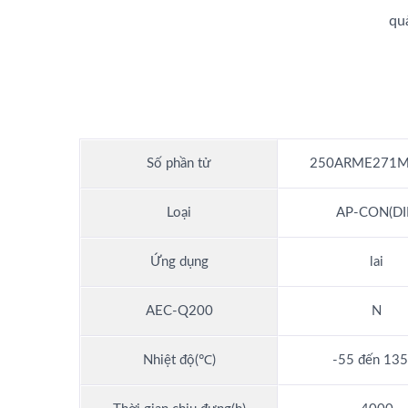
qu
Số phần tử
250ARME271M
Loại
AP-CON(DI
Ứng dụng
lai
AEC-Q200
N
Nhiệt độ(℃)
-55 đến 13