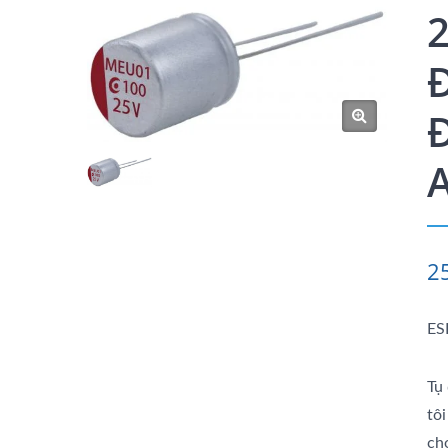
Đ
2
ES
Tụ
tôi
ch