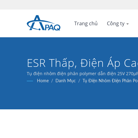
Trang chủ
Công ty
ESR Thấp, Điện Áp Ca
Tụ điện nhôm điện phân polymer dẫn điện 25V 270μF E
ứng dụng lọc.
Home
/
Danh Mục
/
Tụ Điện Nhôm Điện Phân Pol