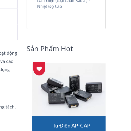
Dẫn Điện (Loại Chân Radial) -
Nhiệt Độ Cao
Sản Phẩm Hot
hoạt động
 và các
 dụng
ng tách.
Tụ Điện AP-CAP