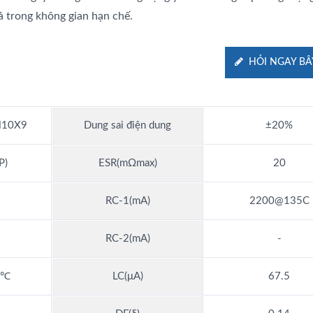
ả trong không gian hạn chế.
HỎI NGAY BÂ
10X9
Dung sai điện dung
±20%
P)
ESR(mΩmax)
20
RC-1(mA)
2200@135C
RC-2(mA)
-
5℃
LC(μA)
67.5