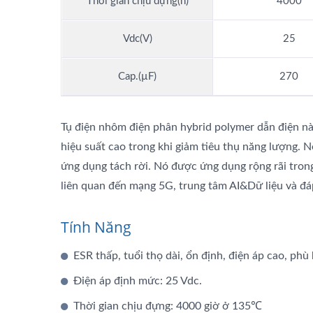
Thời gian chịu đựng(h)
4000
Vdc(V)
25
Cap.(µF)
270
Tụ điện nhôm điện phân hybrid polymer dẫn điện này
hiệu suất cao trong khi giảm tiêu thụ năng lượng. 
ứng dụng tách rời. Nó được ứng dụng rộng rãi tron
liên quan đến mạng 5G, trung tâm AI&Dữ liệu và đá
Tính Năng
ESR thấp, tuổi thọ dài, ổn định, điện áp cao, p
Điện áp định mức: 25 Vdc.
Tụ Điện Lai
Thời gian chịu đựng: 4000 giờ ở 135℃