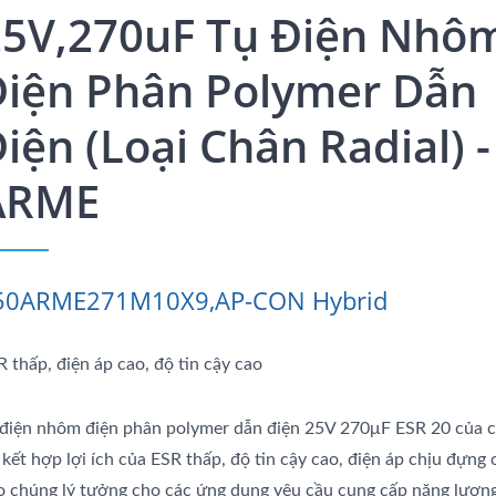
25V,270uF Tụ Điện Nhô
Điện Phân Polymer Dẫn
iện (Loại Chân Radial) -
ARME
50ARME271M10X9,AP-CON Hybrid
R thấp, điện áp cao, độ tin cậy cao
 điện nhôm điện phân polymer dẫn điện 25V 270μF ESR 20 của 
 kết hợp lợi ích của ESR thấp, độ tin cậy cao, điện áp chịu đựng 
o chúng lý tưởng cho các ứng dụng yêu cầu cung cấp năng lượng