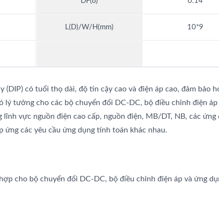
DF(δ)
0.14
L(D)/W/H(mm)
10*9
 (DIP) có tuổi thọ dài, độ tin cậy cao và điện áp cao, đảm bảo 
Nó lý tưởng cho các bộ chuyển đổi DC-DC, bộ điều chỉnh điện áp
g lĩnh vực nguồn điện cao cấp, nguồn điện, MB/DT, NB, các ứng
p ứng các yêu cầu ứng dụng tính toán khác nhau.
hù hợp cho bộ chuyển đổi DC-DC, bộ điều chỉnh điện áp và ứng dụ
Tụ Điện AP-CAP
Tụ Điện Lai