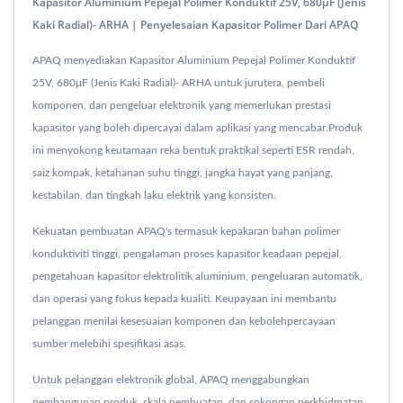
Kapasitor Aluminium Pepejal Polimer Konduktif 25V, 680μF (Jenis
Kaki Radial)- ARHA | Penyelesaian Kapasitor Polimer Dari APAQ
APAQ menyediakan Kapasitor Aluminium Pepejal Polimer Konduktif
25V, 680μF (Jenis Kaki Radial)- ARHA untuk jurutera, pembeli
komponen, dan pengeluar elektronik yang memerlukan prestasi
kapasitor yang boleh dipercayai dalam aplikasi yang mencabar.Produk
ini menyokong keutamaan reka bentuk praktikal seperti ESR rendah,
saiz kompak, ketahanan suhu tinggi, jangka hayat yang panjang,
kestabilan, dan tingkah laku elektrik yang konsisten.
Kekuatan pembuatan APAQ's termasuk kepakaran bahan polimer
konduktiviti tinggi, pengalaman proses kapasitor keadaan pepejal,
pengetahuan kapasitor elektrolitik aluminium, pengeluaran automatik,
dan operasi yang fokus kepada kualiti. Keupayaan ini membantu
pelanggan menilai kesesuaian komponen dan kebolehpercayaan
sumber melebihi spesifikasi asas.
Untuk pelanggan elektronik global, APAQ menggabungkan
pembangunan produk, skala pembuatan, dan sokongan perkhidmatan