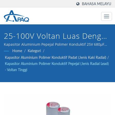
BAHASA MELAYU
25-100V Voltan Luas Dengan
5000jam@105°C Untuk
Kapasitor Aluminium Pepejal Polimer Konduktif 25V 680μF
ESR 14 kami (Jenis Kaki Radial) direka untuk memenuhi
Home
/
Kategori
/
Penukaran Kuasa Voltan
penukar DC-DC, pengatur voltan dan aplikasi pengasingan.
Kapasitor Aluminium Polimer Konduktif Padat (Jenis Kaki Radial)
/
Tinggi.
Kapasitor Aluminium Polimer Konduktif Pepejal (Jenis Radial Lead)
- Voltan Tinggi