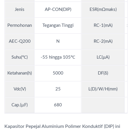
Jenis
AP-CON(DIP)
ESR(mΩmaks)
Permohonan
Tegangan Tinggi
RC-1(mA)
5,
AEC-Q200
N
RC-2(mA)
Suhu(℃)
-55 hingga 105℃
LC(μA)
Ketahanan(h)
5000
DF(δ)
Vdc(V)
25
L(D)/W/H(mm)
Cap.(µF)
680
Kapasitor Pepejal Aluminium Polimer Konduktif (DIP) ini