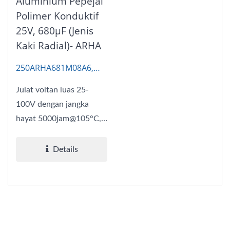
Aluminium Pepejal
Polimer Konduktif
25V, 680μF (Jenis
Kaki Radial)- ARHA
250ARHA681M08A6,
AP-CON
Julat voltan luas 25-
100V dengan jangka
hayat 5000jam@105°C,
direka untuk penukaran
kuasa...
Details