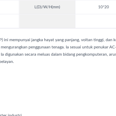
L(D)/W/H(mm)
10*20
) ini mempunyai jangka hayat yang panjang, voltan tinggi, dan k
bil mengurangkan penggunaan tenaga. Ia sesuai untuk penukar AC
 Ia digunakan secara meluas dalam bidang pengkomputeran, arus
pelayan.
rter industri