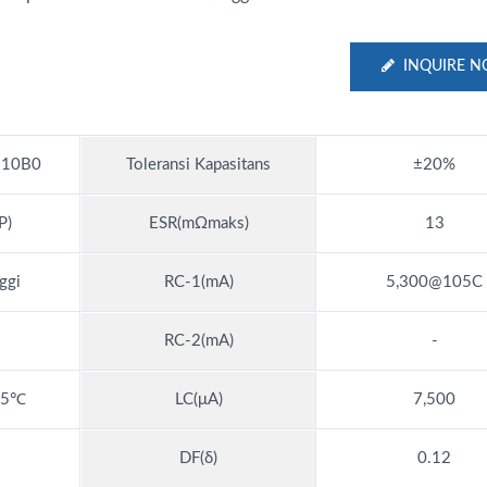
INQUIRE 
10B0
Toleransi Kapasitans
±20%
P)
ESR(mΩmaks)
13
ggi
RC-1(mA)
5,300@105C
RC-2(mA)
-
105℃
LC(μA)
7,500
DF(δ)
0.12