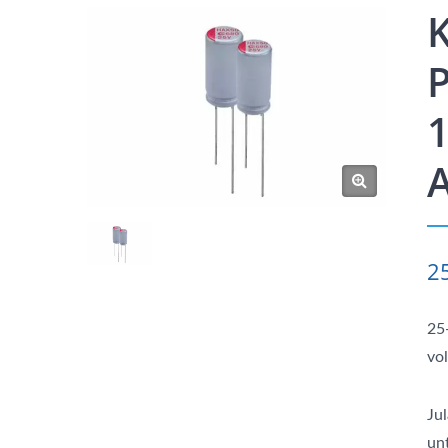
K
P
1
2
25
vol
Ju
un