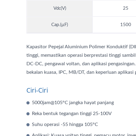
Vdc(V)
25
Cap.(µF)
1500
Kapasitor Pepejal Aluminium Polimer Konduktif (DIP
tinggi, memastikan operasi berprestasi tinggi sam
DC-DC, pengawal voltan, dan aplikasi pengasingan.
bekalan kuasa, IPC, MB/DT, dan keperluan aplikasi 
Ciri-Ciri
5000jam@105°C jangka hayat panjang
Reka bentuk tegangan tinggi 25-100V
Suhu operasi -55 hingga 105°C
Aplikasi: Kuasa voltan tinggi, pemacu motor, inve