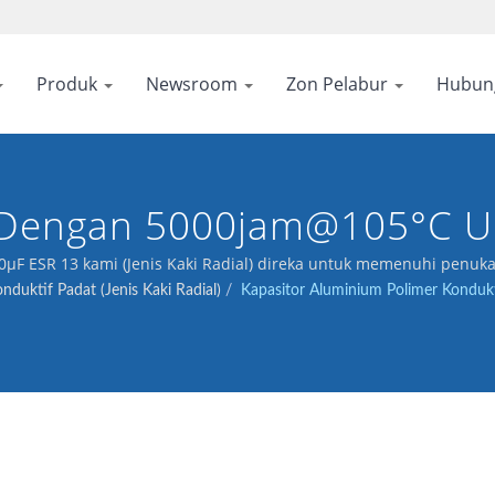
Produk
Newsroom
Zon Pelabur
Hubun
s Dengan 5000jam@105°C U
0μF ESR 13 kami (Jenis Kaki Radial) direka untuk memenuhi penuka
duktif Padat (Jenis Kaki Radial)
/
Kapasitor Aluminium Polimer Konduktif