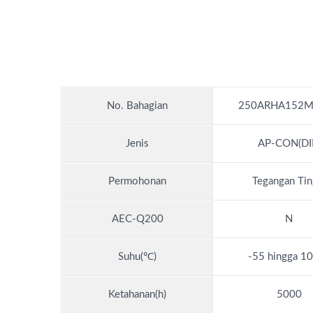
No. Bahagian
250ARHA152M
Jenis
AP-CON(DI
Permohonan
Tegangan Tin
AEC-Q200
N
Suhu(℃)
-55 hingga 
Ketahanan(h)
5000