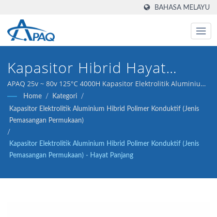
BAHASA MELAYU
Kapasitor Hibrid Hayat
Panjang, 25 ~ 80v 125°C
APAQ 25v ~ 80v 125°C 4000H Kapasitor Elektrolitik Aluminium
Hibrid Polimer Konduktif - Hayat Panjang
Home
/
Kategori
/
4000H
Kapasitor Elektrolitik Aluminium Hibrid Polimer Konduktif (Jenis
Pemasangan Permukaan)
/
Kapasitor Elektrolitik Aluminium Hibrid Polimer Konduktif (Jenis
Pemasangan Permukaan) - Hayat Panjang