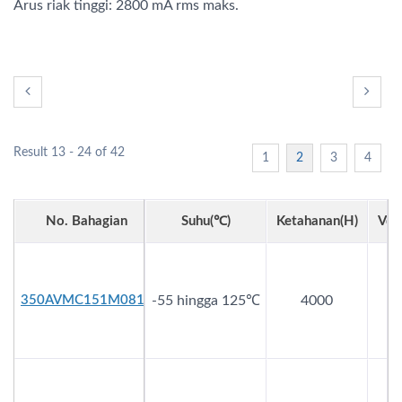
Arus riak tinggi: 2800 mA rms maks.
Result 13 - 24 of 42
1
2
3
4
No. Bahagian
Suhu(℃)
Ketahanan(h)
Vdc
350AVMC151M0810
-55 hingga 125℃
4000
3